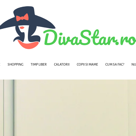
E
SHOPPING
TIMP LIBER
CALATORII
COPII SI MAME
CUM SA FAC?
NU