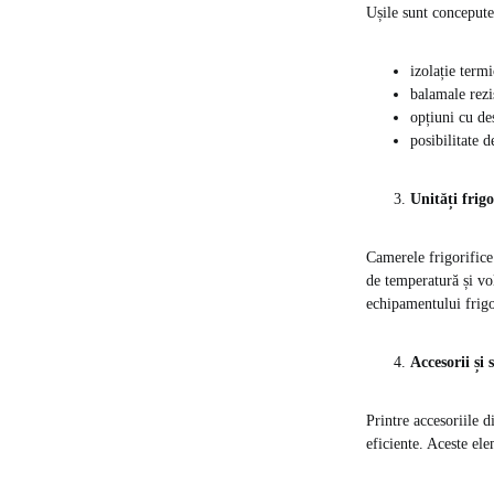
Ușile sunt concepute 
izolație term
balamale rezi
opțiuni cu d
posibilitate 
Unități frigo
Camerele frigorifice
de temperatură și v
echipamentului frigo
Accesorii și
Printre accesoriile d
eficiente. Aceste ele