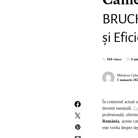
Camer
BRUCHA
și Efic
164 views
4 mi
Mihalcea Cali
1 ianuarie 20
În contextul actual a
devenit esențială.
Ca
profesională, oferind
România
, aceste ca
este vorba despre de