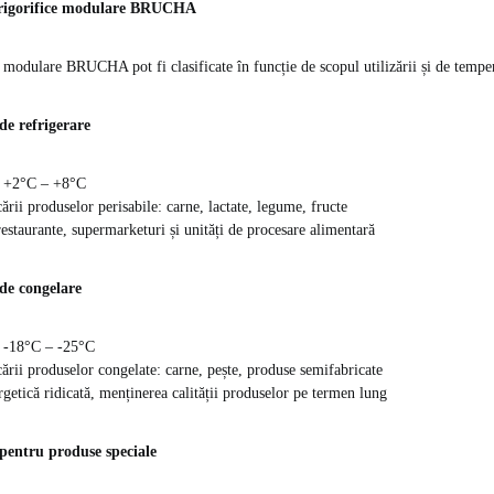
frigorifice modulare BRUCHA
 modulare BRUCHA pot fi clasificate în funcție de scopul utilizării și de tempe
de refrigerare
: +2°C – +8°C
cării produselor perisabile: carne, lactate, legume, fructe
restaurante, supermarketuri și unități de procesare alimentară
 de congelare
 -18°C – -25°C
cării produselor congelate: carne, pește, produse semifabricate
rgetică ridicată, menținerea calității produselor pe termen lung
 pentru produse speciale