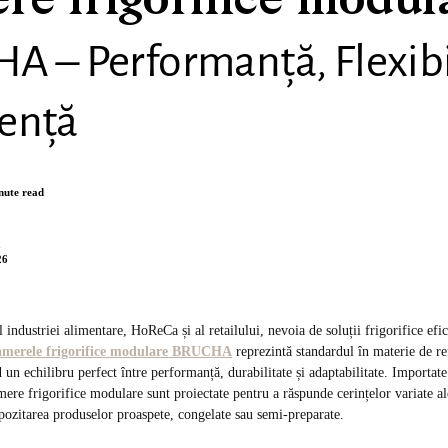
e frigorifice modul
 – Performanță, Flexibi
iență
nute read
n
26
l industriei alimentare, HoReCa și al retailului, nevoia de soluții frigorifice efici
merele frigorifice modulare BRUCHA
reprezintă standardul în materie de re
 un echilibru perfect între performanță, durabilitate și adaptabilitate. Importat
mere frigorifice modulare sunt proiectate pentru a răspunde cerințelor variate ale
pozitarea produselor proaspete, congelate sau semi-preparate.