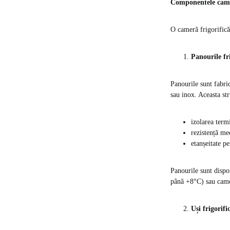
Componentele came
O cameră frigorific
Panourile fr
Panourile sunt fabric
sau inox. Aceasta str
izolarea term
rezistență me
etanșeitate p
Panourile sunt dispo
până +8°C) sau came
Uși frigorif