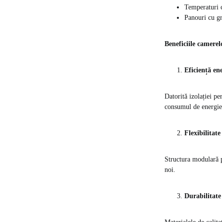
Temperaturi c
Panouri cu gr
Beneficiile camer
Eficiență en
Datorită izolației 
consumul de energie.
Flexibilitate 
Structura modulară pe
noi.
Durabilitate 