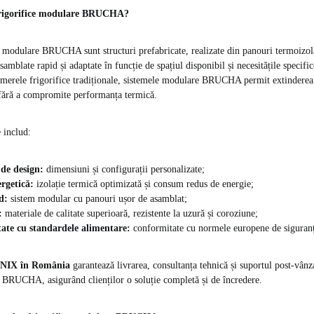
frigorifice modulare BRUCHA?
 modulare BRUCHA sunt structuri prefabricate, realizate din panouri termoizola
asamblate rapid și adaptate în funcție de spațiul disponibil și necesitățile specific
merele frigorifice tradiționale, sistemele modulare BRUCHA permit extinderea,
 fără a compromite performanța termică.
 includ:
 de design:
dimensiuni și configurații personalizate;
ergetică:
izolație termică optimizată și consum redus de energie;
d:
sistem modular cu panouri ușor de asamblat;
:
materiale de calitate superioară, rezistente la uzură și coroziune;
ate cu standardele alimentare:
conformitate cu normele europene de siguranț
IX în România
garantează livrarea, consultanța tehnică și suportul post-vân
 BRUCHA, asigurând clienților o soluție completă și de încredere.