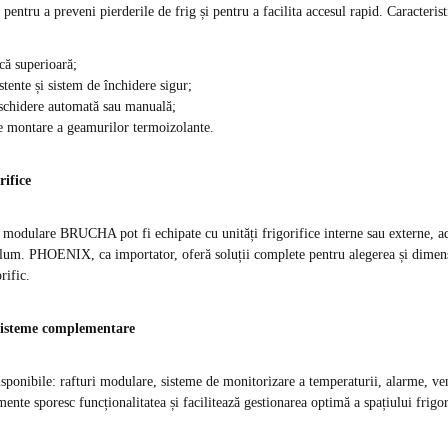
pentru a preveni pierderile de frig și pentru a facilita accesul rapid. Caracterist
ică superioară;
stente și sistem de închidere sigur;
eschidere automată sau manuală;
de montare a geamurilor termoizolante.
rifice
 modulare BRUCHA pot fi echipate cu unități frigorifice interne sau externe, ad
olum. PHOENIX, ca importator, oferă soluții complete pentru alegerea și dimen
rific.
 sisteme complementare
isponibile: rafturi modulare, sisteme de monitorizare a temperaturii, alarme, ven
mente sporesc funcționalitatea și facilitează gestionarea optimă a spațiului frigor