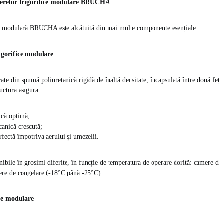
relor frigorifice modulare BRUCHA
ă modulară BRUCHA este alcătuită din mai multe componente esențiale:
igorifice modulare
ate din spumă poliuretanică rigidă de înaltă densitate, încapsulată între două fe
uctură asigură:
ică optimă;
canică crescută;
erfectă împotriva aerului și umezelii.
nibile în grosimi diferite, în funcție de temperatura de operare dorită: camere 
re de congelare (-18°C până -25°C).
ice modulare