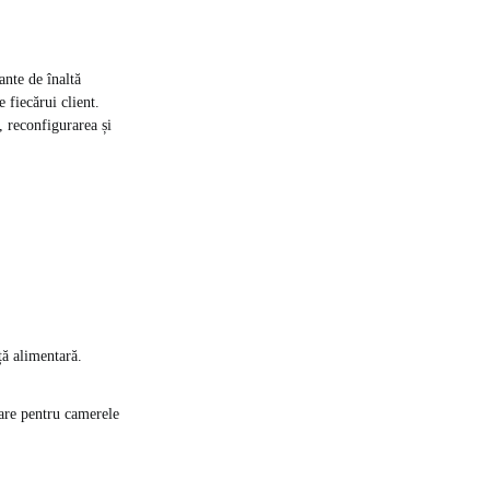
nte de înaltă
e fiecărui client.
 reconfigurarea și
ă alimentară.
zare pentru camerele