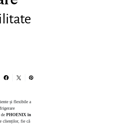
are
litate
ente și flexibile a
frigerare
e de
PHOENIX în
 clienților, fie că