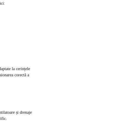
ici:
aptate la cerințele
sionarea corectă a
tilatoare și drenaje
ific.