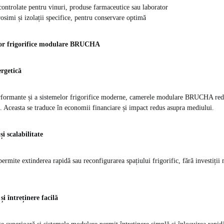
ontrolate pentru vinuri, produse farmaceutice sau laborator
osimi și izolații specifice, pentru conservare optimă
elor frigorifice modulare BRUCHA
ergetică
performante și a sistemelor frigorifice moderne, camerele modulare BRUCHA red
 Aceasta se traduce în economii financiare și impact redus asupra mediului.
și scalabilitate
rmite extinderea rapidă sau reconfigurarea spațiului frigorific, fără investiții 
și întreținere facilă