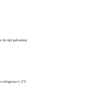
țe de oțel galvanizat
de refrigerare (+2°C