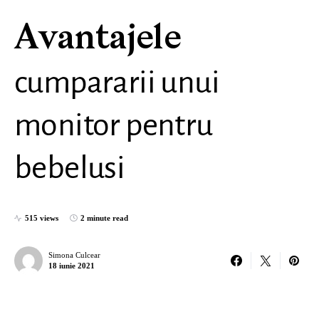
Avantajele
cumpararii unui
monitor pentru
bebelusi
515 views
2 minute read
Simona Culcear
18 iunie 2021