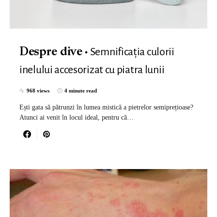
Semnificația culorii
Despre dive
inelului accesorizat cu piatra lunii
968 views
4 minute read
Ești gata să pătrunzi în lumea mistică a pietrelor semiprețioase?
Atunci ai venit în locul ideal, pentru că…