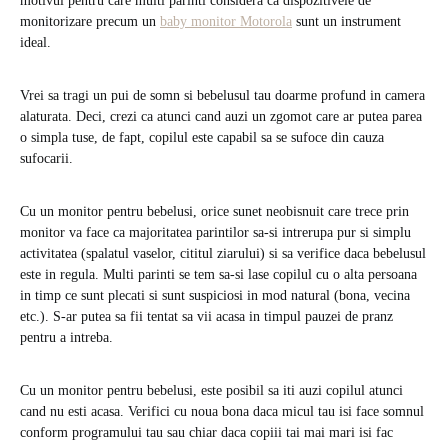
motivul pentru care multi parinti considera ca dispozitivele de
monitorizare precum un
baby monitor Motorola
sunt un instrument
ideal.
Vrei sa tragi un pui de somn si bebelusul tau doarme profund in camera
alaturata. Deci, crezi ca atunci cand auzi un zgomot care ar putea parea
o simpla tuse, de fapt, copilul este capabil sa se sufoce din cauza
sufocarii.
Cu un monitor pentru bebelusi, orice sunet neobisnuit care trece prin
monitor va face ca majoritatea parintilor sa-si intrerupa pur si simplu
activitatea (spalatul vaselor, cititul ziarului) si sa verifice daca bebelusul
este in regula. Multi parinti se tem sa-si lase copilul cu o alta persoana
in timp ce sunt plecati si sunt suspiciosi in mod natural (bona, vecina
etc.). S-ar putea sa fii tentat sa vii acasa in timpul pauzei de pranz
pentru a intreba.
Cu un monitor pentru bebelusi, este posibil sa iti auzi copilul atunci
cand nu esti acasa. Verifici cu noua bona daca micul tau isi face somnul
conform programului tau sau chiar daca copiii tai mai mari isi fac