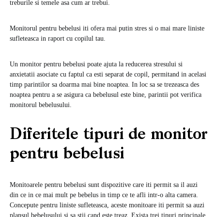
treburile si temele asa cum ar trebui.
Monitorul pentru bebelusi iti ofera mai putin stres si o mai mare liniste
sufleteasca in raport cu copilul tau.
Un monitor pentru bebelusi poate ajuta la reducerea stresului si
anxietatii asociate cu faptul ca esti separat de copil, permitand in acelasi
timp parintilor sa doarma mai bine noaptea. In loc sa se trezeasca des
noaptea pentru a se asigura ca bebelusul este bine, parintii pot verifica
monitorul bebelusului.
Diferitele tipuri de monitor
pentru bebelusi
Monitoarele pentru bebelusi sunt dispozitive care iti permit sa il auzi
din ce in ce mai mult pe bebelus in timp ce te afli intr-o alta camera.
Concepute pentru liniste sufleteasca, aceste monitoare iti permit sa auzi
plansul bebelusului si sa stii cand este treaz. Exista trei tipuri principale