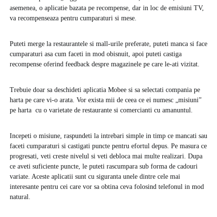
asemenea, o aplicatie bazata pe recompense, dar in loc de emisiuni TV,
va recompenseaza pentru cumparaturi si mese.
Puteti merge la restaurantele si mall-urile preferate, puteti manca si face
cumparaturi asa cum faceti in mod obisnuit, apoi puteti castiga
recompense oferind feedback despre magazinele pe care le-ati vizitat.
Trebuie doar sa deschideti aplicatia Mobee si sa selectati compania pe
harta pe care vi-o arata. Vor exista mii de ceea ce ei numesc „misiuni”
pe harta cu o varietate de restaurante si comercianti cu amanuntul.
Incepeti o misiune, raspundeti la intrebari simple in timp ce mancati sau
faceti cumparaturi si castigati puncte pentru efortul depus. Pe masura ce
progresati, veti creste nivelul si veti debloca mai multe realizari. Dupa
ce aveti suficiente puncte, le puteti rascumpara sub forma de cadouri
variate. Aceste aplicatii sunt cu siguranta unele dintre cele mai
interesante pentru cei care vor sa obtina ceva folosind telefonul in mod
natural.