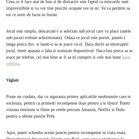
Ceea ce il face atat de bun si de distractiv este faptul ca miscarile sunt
imprevizibile si va vor tine pisicile ocupate ore in sir. Va va permite sa
tot ce aveti de facut in liniste.
Jocul este simplu, descarcati-l si selectati sub-jocul care va place (unele
sub-jocuri trebuie achizitionate). Odata ce jocul este pornit, puneti-l
langa pisica dvs. si lasati-o sa se joace cu el. Daca doriti sa intrerupeti
jocul, tineti apasata o laba si scuturati dispozitivul. Daca lasi pisica sa se
joace pe telefon, cel mai bine ar fi sa iti cumperi si cele mai bune
huse
telefon
.
Viglati
Poate nu ciudata, dar cu siguranta printre aplicatiile neobisnuite care te
socheaza, pentru ca primesti recompense doar pentru a te distra! Puteti
viziona emisiuni si filme pe retele precum Amazon, Netflix si Hulu
pentru a obtine puncte Perk.
Apoi, puteti schimba aceste puncte pentru recompense in viata reala.