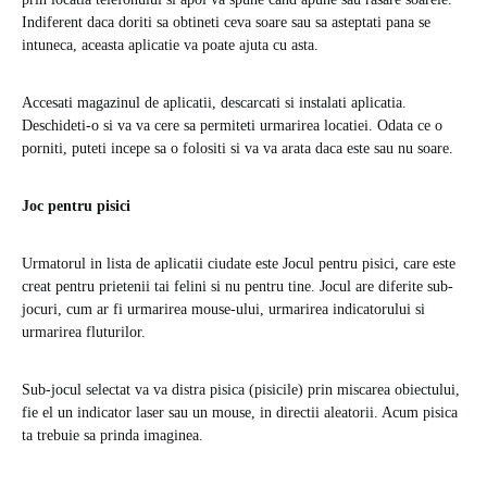
Indiferent daca doriti sa obtineti ceva soare sau sa asteptati pana se
intuneca, aceasta aplicatie va poate ajuta cu asta.
Accesati magazinul de aplicatii, descarcati si instalati aplicatia.
Deschideti-o si va va cere sa permiteti urmarirea locatiei. Odata ce o
porniti, puteti incepe sa o folositi si va va arata daca este sau nu soare.
Joc pentru pisici
Urmatorul in lista de aplicatii ciudate este Jocul pentru pisici, care este
creat pentru prietenii tai felini si nu pentru tine. Jocul are diferite sub-
jocuri, cum ar fi urmarirea mouse-ului, urmarirea indicatorului si
urmarirea fluturilor.
Sub-jocul selectat va va distra pisica (pisicile) prin miscarea obiectului,
fie el un indicator laser sau un mouse, in directii aleatorii. Acum pisica
ta trebuie sa prinda imaginea.