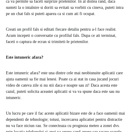
ca va permite sa faceti surprize prietenilor. In al doilea rand, daca
sunteti la o intalnire si doriti sa evitati sa vorbiti cu cineva, puteti intra
pe un chat fals si puteti aparea ca si cum ati fi ocupat.
Creati un profil fals si editati fiecare detaliu pentru a-l face realist.
Acum incepeti o conversatie cu profilul fals. Dupa ce ati terminat,
faceti o captura de ecran si trimiteti-le prietenilor.
Este intuneric afara?
Este intuneric afara? este una dintre cele mai neobisnuite aplicatii care
ajuta oamenii sa fie mai lenesi. Poate ca ai stat in casa jucand jocuri
video de cateva zile si nu stii daca e noapte sau zi! Daca acesta este
cazul, puteti solicita aceastei aplicatii si va va spune daca este sau nu
intuneric.
Un lucru pe care il fac aceste aplicatii bizare este de a face oamenii mai
dependenti de tehnologie; totusi, incercarea aplicatiei pentru distractie
nu va face niciun rau. Se conecteaza cu prognoza meteo a zonei dvs.
prin locatia telefonului si apoi va spune cand apune sau rasare soarele.