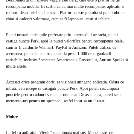
Dezvoltatorul din spatele Viggle este Perk, care este o platforma de
recompensa mobila. Ei sustin ca au mai multe recompense, aplicatii si
cadouri decat oricine altcineva. Platforma este gratuita si puteti obtine
chiar si cadouri valoroase, cum ar fi laptopuri, casti si tablete.
Puteti urmari emisiunile preferate prin intermediul acesteia, puteti
castiga puncte Perk, apoi le puteti valorifica pentru recompense reale,
cum ar fi cardurile Walmart, PayPal si Amazon. Puteti utiliza, de
asemenea, punctele pentru a dona la peste 1.000 de organizatii
caritabile, inclusiv Societatea Americana a Cancerului, Autism Speaks si
multe altele.
Accesati orice program doriti sa vizionati atingand aplicatia. Odata ce
intrati, veti incepe sa castigati puncte Perk. Apoi puteti rascumpara
punctele pentru cadouri sau chiar numerar. De asemenea, puteti seta
memento-uri pentru un spectacol, astfel incat sa nu il ratati.
Mobee
La fel ca aplicatia „Viggle” mentionata mai sus, Mobee este, de