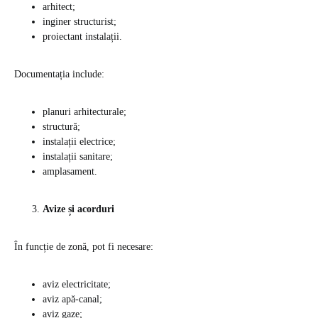
arhitect;
inginer structurist;
proiectant instalații.
Documentația include:
planuri arhitecturale;
structură;
instalații electrice;
instalații sanitare;
amplasament.
Avize și acorduri
În funcție de zonă, pot fi necesare:
aviz electricitate;
aviz apă-canal;
aviz gaze;