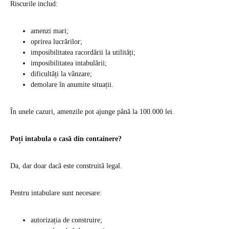
Riscurile includ:
amenzi mari;
oprirea lucrărilor;
imposibilitatea racordării la utilități;
imposibilitatea intabulării;
dificultăți la vânzare;
demolare în anumite situații.
În unele cazuri, amenzile pot ajunge până la 100.000 lei.
Poți intabula o casă din containere?
Da, dar doar dacă este construită legal.
Pentru intabulare sunt necesare:
autorizația de construire;