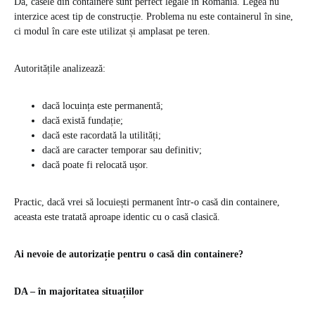
Da, casele din containere sunt perfect legale în România. Legea nu
interzice acest tip de construcție. Problema nu este containerul în sine,
ci modul în care este utilizat și amplasat pe teren.
Autoritățile analizează:
dacă locuința este permanentă;
dacă există fundație;
dacă este racordată la utilități;
dacă are caracter temporar sau definitiv;
dacă poate fi relocată ușor.
Practic, dacă vrei să locuiești permanent într-o casă din containere,
aceasta este tratată aproape identic cu o casă clasică.
Ai nevoie de autorizație pentru o casă din containere?
DA – în majoritatea situațiilor