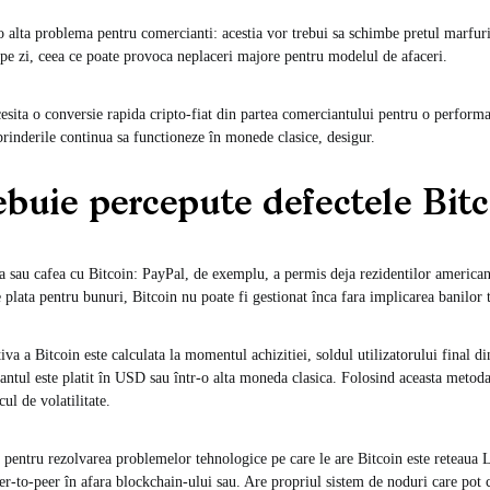
o alta problema pentru comercianti: acestia vor trebui sa schimbe pretul marfuril
 pe zi, ceea ce poate provoca neplaceri majore pentru modelul de afaceri.
sita o conversie rapida cripto-fiat din partea comerciantului pentru o performa
eprinderile continua sa functioneze în monede clasice, desigur.
buie percepute defectele Bitc
a sau cafea cu Bitcoin: PayPal, de exemplu, a permis deja rezidentilor americani
plata pentru bunuri, Bitcoin nu poate fi gestionat înca fara implicarea banilor t
va a Bitcoin este calculata la momentul achizitiei, soldul utilizatorului final di
antul este platit în USD sau într-o alta moneda clasica. Folosind aceasta metoda
cul de volatilitate.
ta pentru rezolvarea problemelor tehnologice pe care le are Bitcoin este reteaua 
eer-to-peer în afara blockchain-ului sau. Are propriul sistem de noduri care pot c