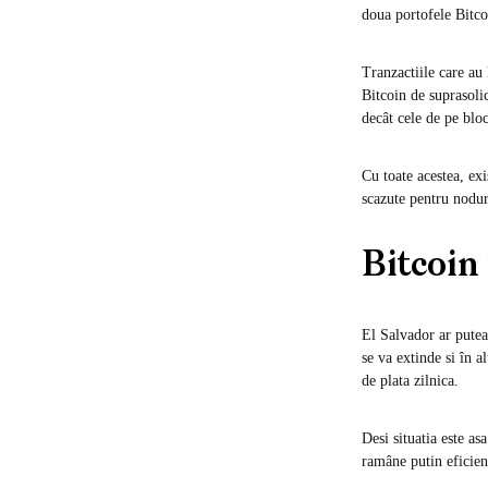
doua portofele Bitco
Tranzactiile care au 
Bitcoin de suprasoli
decât cele de pe blo
Cu toate acestea, ex
scazute pentru nodur
Bitcoin
El Salvador ar putea 
se va extinde si în a
de plata zilnica.
Desi situatia este as
ramâne putin eficie