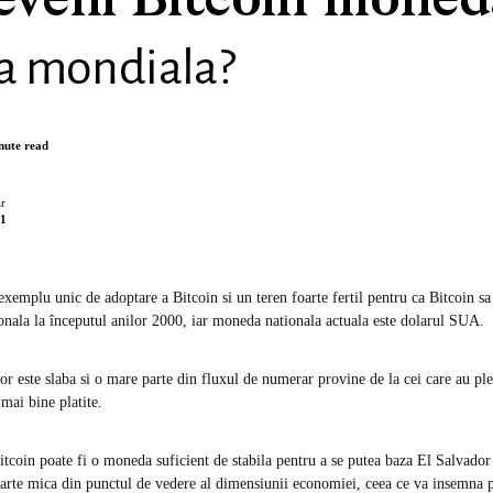
eveni Bitcoin moned
la mondiala?
nute read
r
21
exemplu unic de adoptare a Bitcoin si un teren foarte fertil pentru ca Bitcoin sa
nala la începutul anilor 2000, iar moneda nationala actuala este dolarul SUA.
 este slaba si o mare parte din fluxul de numerar provine de la cei care au pleca
mai bine platite.
 Bitcoin poate fi o moneda suficient de stabila pentru a se putea baza El Salvado
foarte mica din punctul de vedere al dimensiunii economiei, ceea ce va insemna p