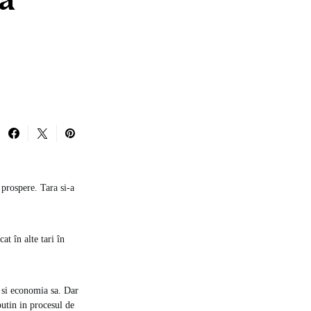
a
 prospere. Tara si-a
t în alte tari în
r si economia sa. Dar
utin in procesul de