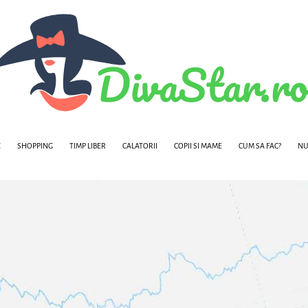
E
SHOPPING
TIMP LIBER
CALATORII
COPII SI MAME
CUM SA FAC?
NU