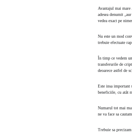
Avantajul mai mare a
adesea denumit „aur 
vedea exact pe nimen
Nu este un mod conve
trebuie efectuate rap
În timp ce vedem un
transferurile de cri
deoarece astfel de s
Este insa important 
beneficiile, cu atât
Numarul tot mai mare
ne va face sa cautam 
Trebuie sa precizam 