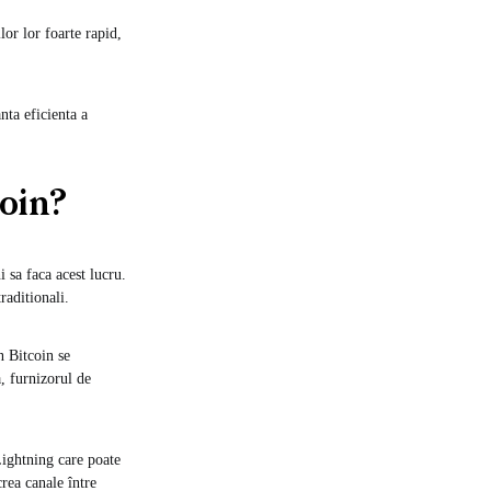
or lor foarte rapid,
nta eficienta a
oin?
 sa faca acest lucru.
raditionali.
n Bitcoin se
, furnizorul de
Lightning care poate
rea canale între