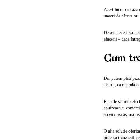
Acest lucru creeaza 
uneori de câteva ori
De asemenea, va nece
afacerii – daca într
Cum tre
Da, putem plati pizz
Totusi, ca metoda de 
Rata de schimb efecti
epuizeaza si comerci
servicii îsi asuma ris
O alta solutie oferi
procesa tranzactii p