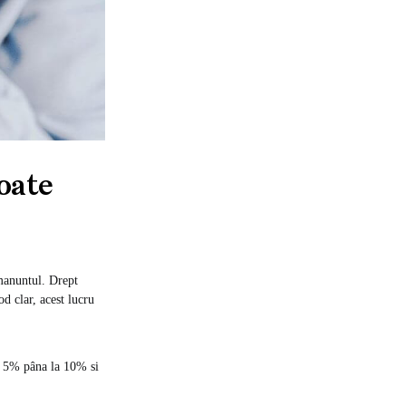
oate
amanuntul. Drept
d clar, acest lucru
cu 5% pâna la 10% si