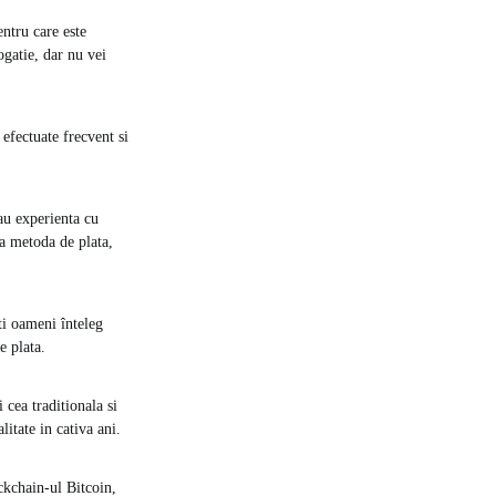
entru care este
ogatie, dar nu vei
efectuate frecvent si
au experienta cu
a metoda de plata,
ti oameni înteleg
e plata.
cea traditionala si
litate in cativa ani.
ckchain-ul Bitcoin,