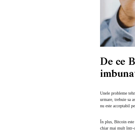
De ce B
imbunat
Unele probleme tehno
urmare, trebuie sa as
nu este acceptabil p
În plus, Bitcoin est
chiar mai mult într-o