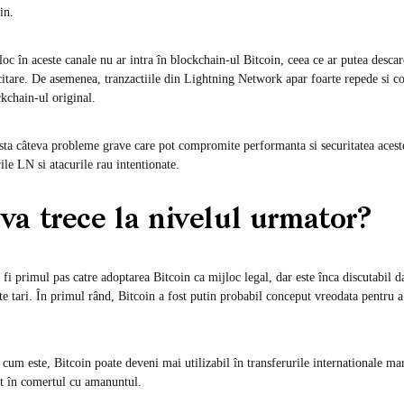
in.
loc în aceste canale nu ar intra în blockchain-ul Bitcoin, ceea ce ar putea desca
citare. De asemenea, tranzactiile din Lightning Network apar foarte repede si c
ckchain-ul original.
ista câteva probleme grave care pot compromite performanta si securitatea aceste
ile LN si atacurile rau intentionate.
 va trece la nivelul urmator?
fi primul pas catre adoptarea Bitcoin ca mijloc legal, dar este înca discutabil d
lte tari. În primul rând, Bitcoin a fost putin probabil conceput vreodata pentru a 
a cum este, Bitcoin poate deveni mai utilizabil în transferurile internationale ma
nt în comertul cu amanuntul.