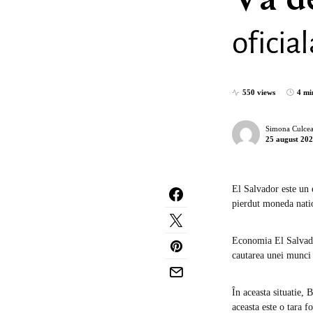
Va d
oficia
550 views
4 mi
Simona Culcea
25 august 20
El Salvador este un 
pierdut moneda natio
Economia El Salvador
cautarea unei munci 
În aceasta situatie,
aceasta este o tara 