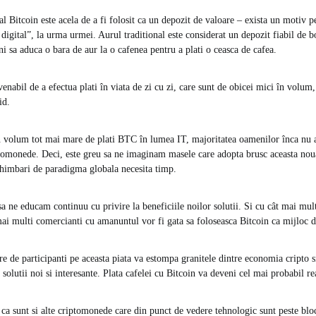
l Bitcoin este acela de a fi folosit ca un depozit de valoare – exista un motiv p
digital”, la urma urmei. Aurul traditional este considerat un depozit fiabil de b
i sa aduca o bara de aur la o cafenea pentru a plati o ceasca de cafea.
nabil de a efectua plati în viata de zi cu zi, care sunt de obicei mici în volum, 
id.
 volum tot mai mare de plati BTC în lumea IT, majoritatea oamenilor înca nu 
ptomonede. Deci, este greu sa ne imaginam masele care adopta brusc aceasta nou
chimbari de paradigma globala necesita timp.
sa ne educam continuu cu privire la beneficiile noilor solutii. Si cu cât mai mul
 mai multi comercianti cu amanuntul vor fi gata sa foloseasca Bitcoin ca mijloc d
 de participanti pe aceasta piata va estompa granitele dintre economia cripto si 
solutii noi si interesante. Plata cafelei cu Bitcoin va deveni cel mai probabil rea
ca sunt si alte criptomonede care din punct de vedere tehnologic sunt peste blo