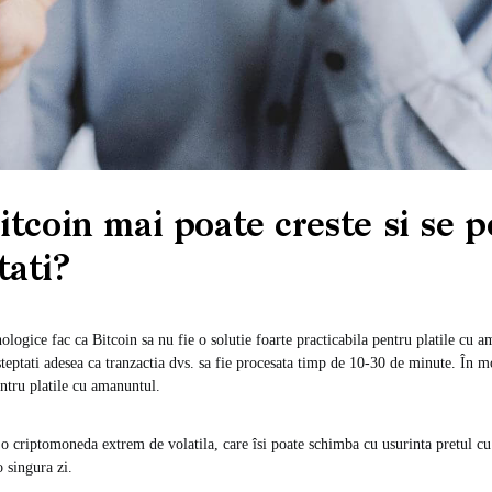
itcoin mai poate creste si se p
ati?
logice fac ca Bitcoin sa nu fie o solutie foarte practicabila pentru platile cu 
teptati adesea ca tranzactia dvs. sa fie procesata timp de 10-30 de minute. În mo
entru platile cu amanuntul.
e o criptomoneda extrem de volatila, care îsi poate schimba cu usurinta pretul 
 singura zi.