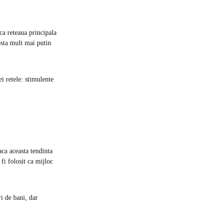
rca reteaua principala
osta mult mai putin
i retele: stimulente
aca aceasta tendinta
fi folosit ca mijloc
ri de bani, dar