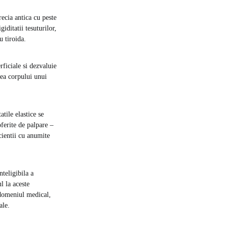
ecia antica cu peste
iditatii tesuturilor,
u tiroida.
rficiale si dezvaluie
rea corpului unui
atile elastice se
ferite de palpare –
cientii cu anumite
teligibila a
l la aceste
 domeniul medical,
ale.