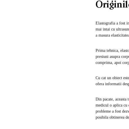
Originil
Elastografia a fost 
mai intai cu ultrasun
a masura elasticitat
Prima tehnica, elasto
presiuni asupra corpu
comprima, apoi corpu
Cu cat un obiect este
ofera informatii desp
Din pacate, aceasta t
medicul o aplica cu 
probleme a fost dezv
posibila obtinerea de