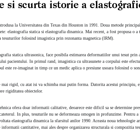
e si scurta istorie a elastografi
introdusa la Universitatea din Texas din Houston in 1991. Doua metode principal
ete: elastografia statica si elastografia dinamica. Mai recent, a fost propusa o a
ea tesuturilor folosind imagistica prin rezonanta magnetica (IRM).
grafia statica ultrasonica, face posibila estimarea deformatiilor unui tesut prin 
lui pacientului. In primul rand, imagistica cu ultrasunete a corpului este efectu
l este re-imaginat in timp ce un medic aplica o presiune usoara folosind o son
 mai rigid, cu atat isi va schimba mai putin forma. Datorita acestui principiu, el
re rigiditatea obiectelor.
ehnica ofera doar informatii calitative, deoarece este dificil sa se determine pr
cateterul. In plus, tesuturile nu se deformeaza omogen in profunzime. Pentru a 
oltata elastografia dinamica la sfarsitul anilor 1990. Aceasta noua tehnologie ar
 informatii cantitative, mai ales despre organizarea structurala si compozitia tes