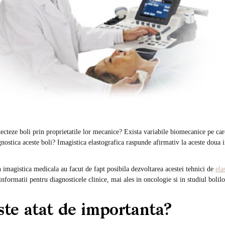
etecteze boli prin proprietatile lor mecanice? Exista variabile biomecanice pe ca
nostica aceste boli? Imagistica elastografica raspunde afirmativ la aceste doua i
n imagistica medicala au facut de fapt posibila dezvoltarea acestei tehnici de
ela
informatii pentru diagnosticele clinice, mai ales in oncologie si in studiul bolil
ste atat de importanta?