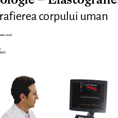
logie – Elastografie
rafierea corpului uman
nute read
r
 2021