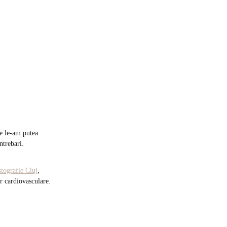
re le-am putea
ntrebari.
stografie Cluj
,
or cardiovasculare.