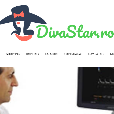
E
SHOPPING
TIMP LIBER
CALATORII
COPII SI MAME
CUM SA FAC?
NU