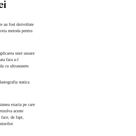
ei
e au fost dezvoltate
 treia metoda pentru
aplicarea unei usoare
ata fara a-l
da cu ultrasunete.
astografia statica
esiunea exacta pe care
rezolva aceste
 face, de fapt,
uturilor.