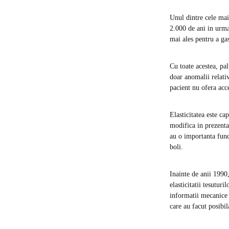
Unul dintre cele mai
2.000 de ani in urma.
mai ales pentru a gas
Cu toate acestea, pal
doar anomalii relativ
pacient nu ofera acce
Elasticitatea este ca
modifica in prezenta
au o importanta fund
boli.
Inainte de anii 1990
elasticitatii tesutur
informatii mecanice 
care au facut posibil