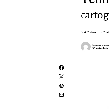
Tehno
cartog
492 views
2 mi
Simona Culcea
30 noiembrie