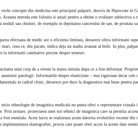
 vechi concepte din medicina este principiul palparii, descris de Hipocrate in Gr
 Aceasta metoda este folosita si astazi pentru a obtine o evaluare subiectiva a rig
i noduli sau chisturi, de exemplu in depistarea cancerului de san, de prostata sa
parea efectuata de medic are o eficienta limitata, deoarece ofera informatii supe
 mari, ceea ce, din pacate, indica deja un stadiu avansat al bolii. In plus, palpa
s la informatii cantitative precise despre tesuturi.
pacitatea unui corp de a reveni la starea initiala dupa ce a fost deformat. Propriet
 anumitor patologii. Informatiile despre elasticitate – mai riguroase decat cele o
amentala in cadrul clinic, deoarece pot duce la diagnostice mai bune pentru pa
, nicio tehnologie de imagistica medicala nu putea oferi o reprezentare vizuala in
ilor. Prin urmare, proiectarea unei noi tehnici de imagistica care sa permita accesu
a fost esentiala. Acest lucru se realizeaza acum datorita evolutiilor recente din
a implementarea elastografiei, proces care poate oferi acces la aceste date esenti