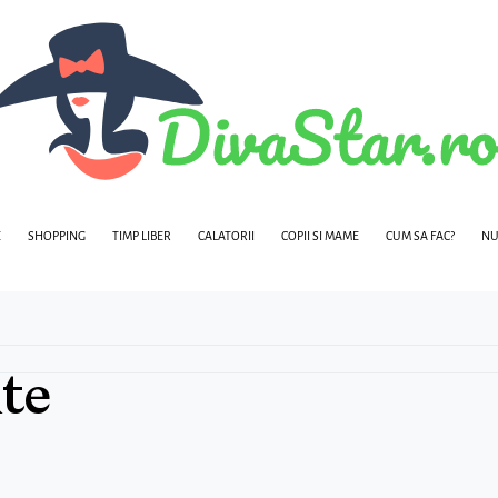
E
SHOPPING
TIMP LIBER
CALATORII
COPII SI MAME
CUM SA FAC?
NU
te