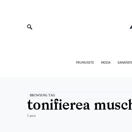
FRUMUSETE
MODA
SANATAT
BROWSING TAG
tonifierea musc
1 post