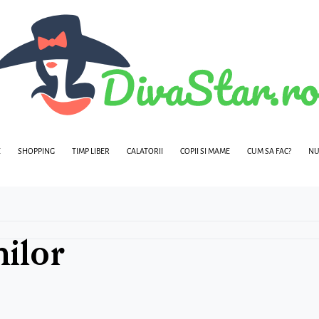
E
SHOPPING
TIMP LIBER
CALATORII
COPII SI MAME
CUM SA FAC?
NU
hilor