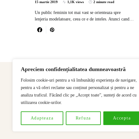
15 martie 2019
1,1K views
2 minute read
Un public feminin tot mai vast se orienteaza spre
lenjeria modelatoare, ceea ce e de inteles. Atunci cand…
Apreciem confidențialitatea dumneavoastră
Folosim cookie-uri pentru a vă îmbunătăți experiența de navigare,
pentru a vă oferi reclame sau conținut personalizat și pentru a ne
analiza traficul. Făcând clic pe „Accept toate”, sunteți de acord cu
utilizarea cookie-urilor.
Adapteaza
Refuza
Accepta
Designed & Developed by
SSeoP