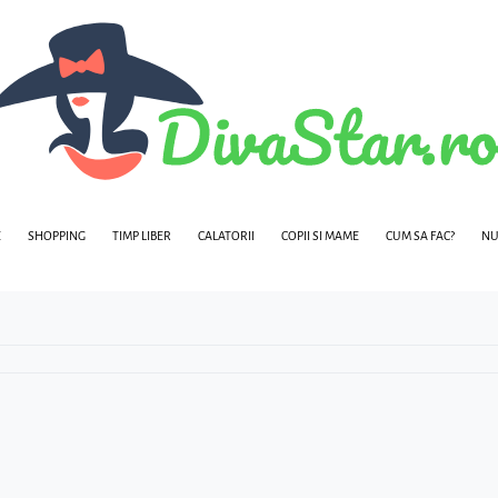
E
SHOPPING
TIMP LIBER
CALATORII
COPII SI MAME
CUM SA FAC?
NU