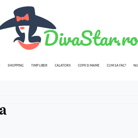
E
SHOPPING
TIMP LIBER
CALATORII
COPII SI MAME
CUM SA FAC?
NU
a