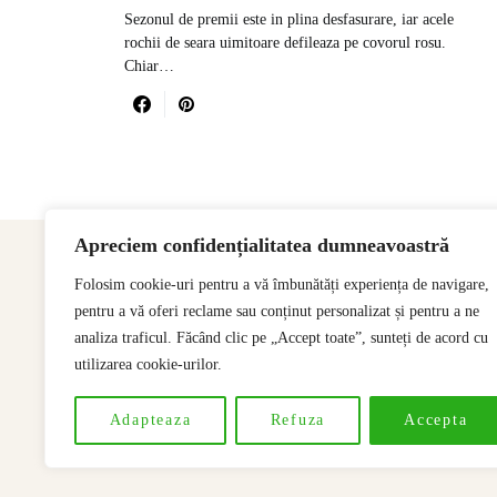
Sezonul de premii este in plina desfasurare, iar acele
rochii de seara uimitoare defileaza pe covorul rosu.
Chiar…
Apreciem confidențialitatea dumneavoastră
Folosim cookie-uri pentru a vă îmbunătăți experiența de navigare,
pentru a vă oferi reclame sau conținut personalizat și pentru a ne
analiza traficul. Făcând clic pe „Accept toate”, sunteți de acord cu
utilizarea cookie-urilor.
Adapteaza
Refuza
Accepta
Designed & Developed by
SSeoP