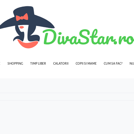
E
SHOPPING
TIMP LIBER
CALATORII
COPII SI MAME
CUM SA FAC?
NU