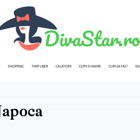
E
SHOPPING
TIMP LIBER
CALATORII
COPII SI MAME
CUM SA FAC?
NU
 Napoca