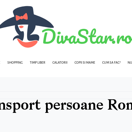
E
SHOPPING
TIMP LIBER
CALATORII
COPII SI MAME
CUM SA FAC?
NU
ransport persoane Ro