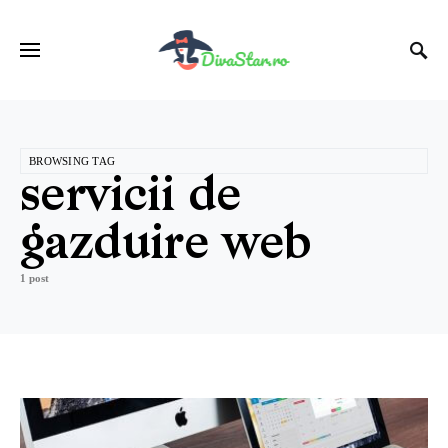
BROWSING TAG
servicii de
gazduire web
1 post