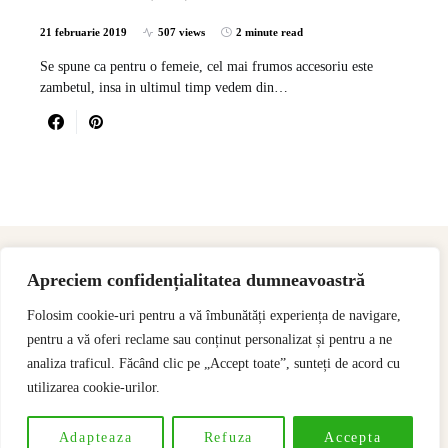
21 februarie 2019
507 views
2 minute read
Se spune ca pentru o femeie, cel mai frumos accesoriu este
zambetul, insa in ultimul timp vedem din…
Apreciem confidențialitatea dumneavoastră
Folosim cookie-uri pentru a vă îmbunătăți experiența de navigare,
pentru a vă oferi reclame sau conținut personalizat și pentru a ne
analiza traficul. Făcând clic pe „Accept toate”, sunteți de acord cu
utilizarea cookie-urilor.
Designed & Developed by
SSeoP
Adapteaza
Refuza
Accepta