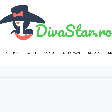
E
SHOPPING
TIMP LIBER
CALATORII
COPII SI MAME
CUM SA FAC?
NU