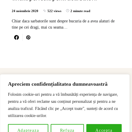
24 noiembrie 2020
522 views
2 minute read
Chiar daca sarbatorile sunt despre bucuria de a avea alaturi de
tine pe cei dragi, mai cu seama…
Apreciem confidențialitatea dumneavoastră
Folosim cookie-uri pentru a vă îmbunătăți experiența de navigare,
pentru a vă oferi reclame sau conținut personalizat și pentru a ne
analiza traficul. Făcând clic pe „Accept toate”, sunteți de acord cu
utilizarea cookie-urilor.
Designed & Developed by
SSeoP
Adapteaza
Refuza
Accepta