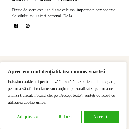
14 mai 2022
538 views
3 minute read
Tinuta de seara este una dintre cele mai importante componente
ale stilului tau unic si personal. De la…
Apreciem confidențialitatea dumneavoastră
Folosim cookie-uri pentru a vă îmbunătăți experiența de navigare,
pentru a vă oferi reclame sau conținut personalizat și pentru a ne
analiza traficul. Făcând clic pe „Accept toate”, sunteți de acord cu
utilizarea cookie-urilor.
Designed & Developed by
SSeoP
Adapteaza
Refuza
Accepta