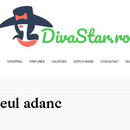
E
SHOPPING
TIMP LIBER
CALATORII
COPII SI MAME
CUM SA FAC?
NU
teul adanc