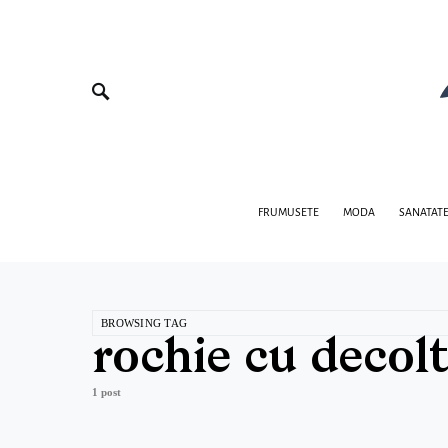
FRUMUSETE
MODA
SANATAT
BROWSING TAG
rochie cu decol
1 post