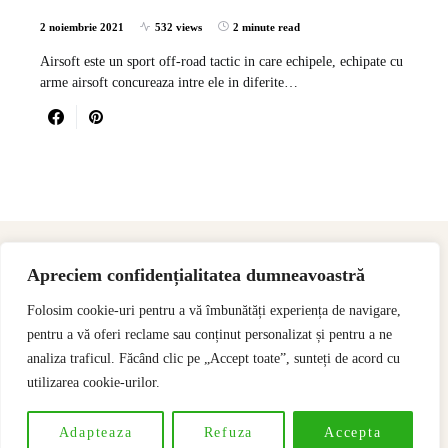
2 noiembrie 2021
532 views
2 minute read
Airsoft este un sport off-road tactic in care echipele, echipate cu
arme airsoft concureaza intre ele in diferite…
Apreciem confidențialitatea dumneavoastră
Folosim cookie-uri pentru a vă îmbunătăți experiența de navigare,
pentru a vă oferi reclame sau conținut personalizat și pentru a ne
analiza traficul. Făcând clic pe „Accept toate”, sunteți de acord cu
utilizarea cookie-urilor.
Designed & Developed by
SSeoP
Adapteaza
Refuza
Accepta