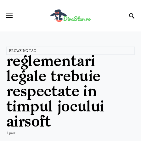
BROWSING TAG
reglementari
legale trebuie
respectate in
timpul jocului
airsoft
1 post