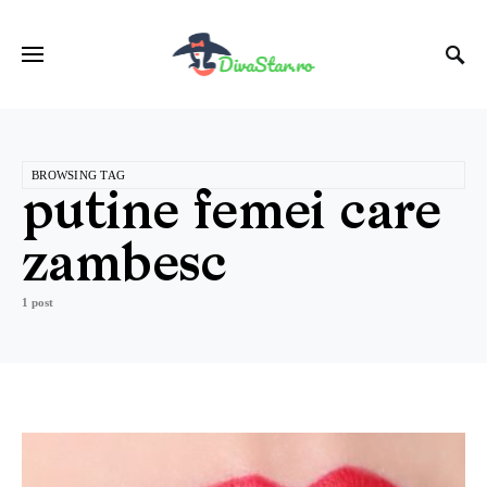
BROWSING TAG
putine femei care
zambesc
1 post