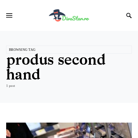
BROWSING TAG
produs second
hand
1 post