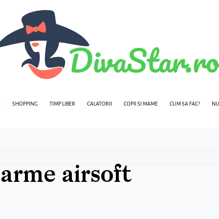
E
SHOPPING
TIMP LIBER
CALATORII
COPII SI MAME
CUM SA FAC?
NU
 arme airsoft