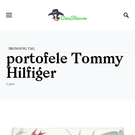
BROWSING TAG
portofele Tommy
Hilfiger
1 post