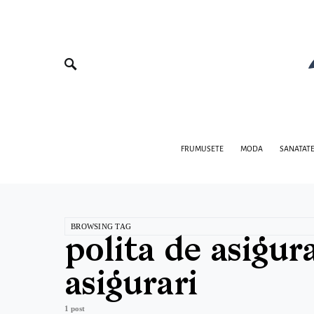
FRUMUSETE
MODA
SANATAT
BROWSING TAG
polita de asigura
asigurari
1 post