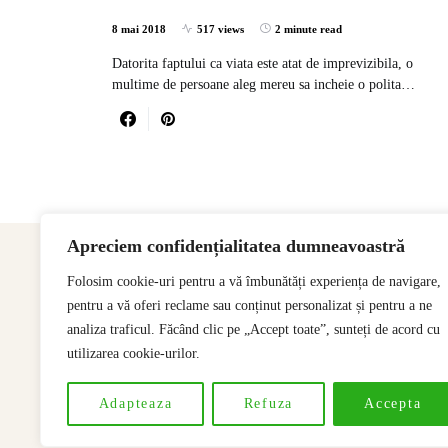
8 mai 2018
517 views
2 minute read
Datorita faptului ca viata este atat de imprevizibila, o
multime de persoane aleg mereu sa incheie o polita…
Apreciem confidențialitatea dumneavoastră
Folosim cookie-uri pentru a vă îmbunătăți experiența de navigare,
pentru a vă oferi reclame sau conținut personalizat și pentru a ne
analiza traficul. Făcând clic pe „Accept toate”, sunteți de acord cu
utilizarea cookie-urilor.
Adapteaza
Refuza
Accepta
Designed & Developed by
SSeoP