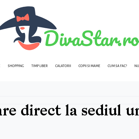
E
SHOPPING
TIMP LIBER
CALATORII
COPII SI MAME
CUM SA FAC?
NU
re direct la sediul u