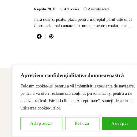
6 aprilie 2018
471 views
2 minute read
Fara doar si poate, placa pentru indreptat parul este unul
dintre cele mai cautate instrumente pentru coafat, atat…
Apreciem confidențialitatea dumneavoastră
Folosim cookie-uri pentru a vă îmbunătăți experiența de navigare,
pentru a vă oferi reclame sau conținut personalizat și pentru a ne
analiza traficul. Făcând clic pe „Accept toate”, sunteți de acord cu
utilizarea cookie-urilor.
Adapteaza
Refuza
Accepta
Designed & Developed by
SSeoP