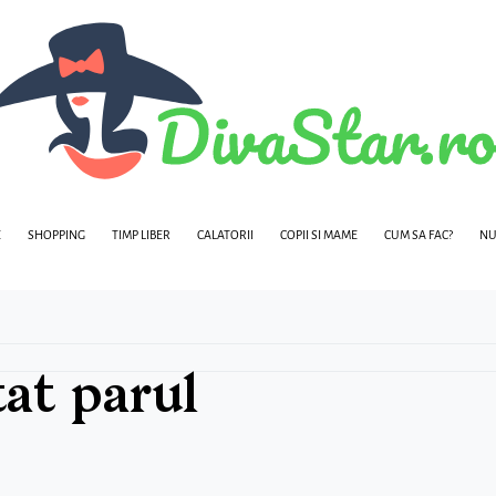
E
SHOPPING
TIMP LIBER
CALATORII
COPII SI MAME
CUM SA FAC?
NU
tat parul