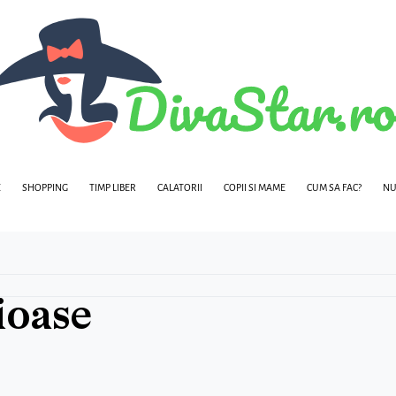
E
SHOPPING
TIMP LIBER
CALATORII
COPII SI MAME
CUM SA FAC?
NU
ioase