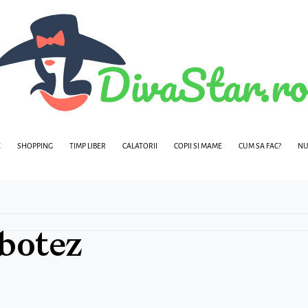
E
SHOPPING
TIMP LIBER
CALATORII
COPII SI MAME
CUM SA FAC?
NU
 botez