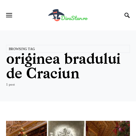
BROWSING TAG
originea bradului
de Craciun
1 post