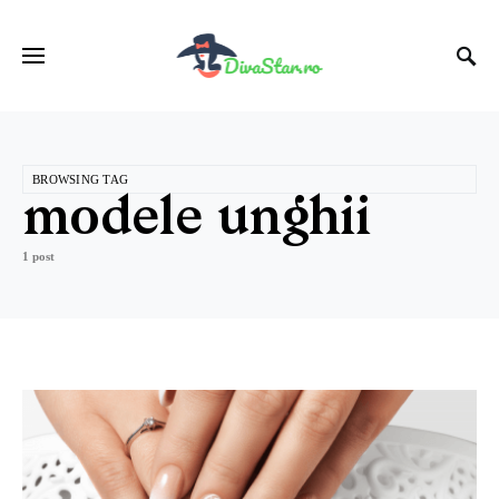
BROWSING TAG
modele unghii
1 post