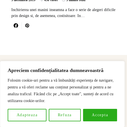
3 decembrie 2019
450 views
3 minute read
Inchirierea unei masini inseamna a face o serie de alegeri dificile
prin design si, de asemenea, costisitoare. In…
Apreciem confidențialitatea dumneavoastră
Folosim cookie-uri pentru a vă îmbunătăți experiența de navigare,
pentru a vă oferi reclame sau conținut personalizat și pentru a ne
analiza traficul. Făcând clic pe „Accept toate”, sunteți de acord cu
utilizarea cookie-urilor.
Designed & Developed by
SSeoP
Adapteaza
Refuza
Accepta