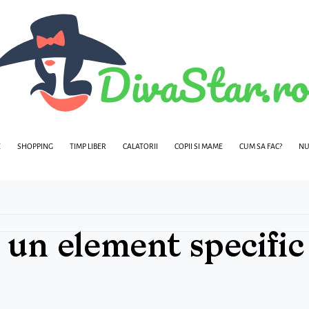
E
SHOPPING
TIMP LIBER
CALATORII
COPII SI MAME
CUM SA FAC?
NU
 un element specific