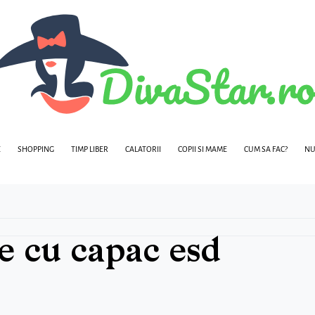
E
SHOPPING
TIMP LIBER
CALATORII
COPII SI MAME
CUM SA FAC?
NU
e cu capac esd