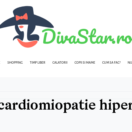
E
SHOPPING
TIMP LIBER
CALATORII
COPII SI MAME
CUM SA FAC?
NU
cardiomiopatie hiper