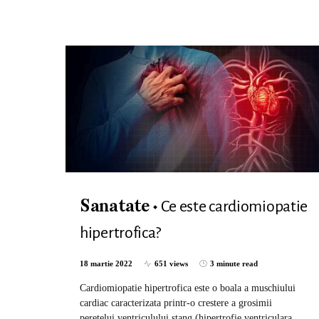
Ce este cardiomiopatie
Sanatate
hipertrofica?
18 martie 2022
651 views
3 minute read
Cardiomiopatie hipertrofica este o boala a muschiului
cardiac caracterizata printr-o crestere a grosimii
peretelui ventriculului stang (hipertrofie ventriculara…