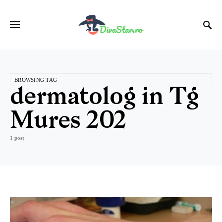
BROWSING TAG
dermatolog in Tg
Mures 202
1 post