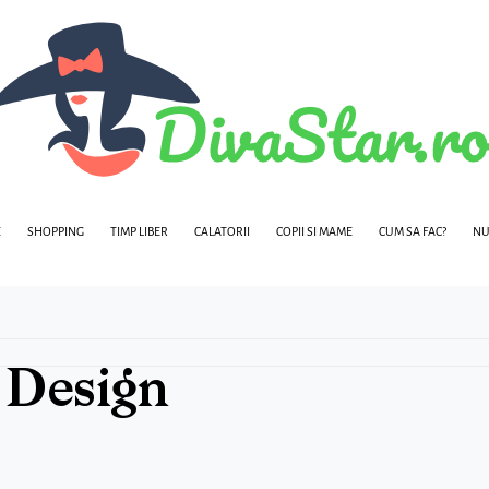
E
SHOPPING
TIMP LIBER
CALATORII
COPII SI MAME
CUM SA FAC?
NU
 Design