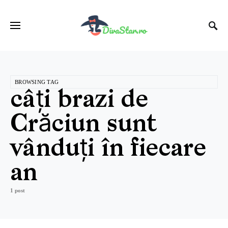
BROWSING TAG
câți brazi de
Crăciun sunt
vânduți în fiecare
an
1 post