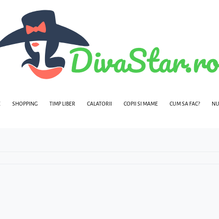
E
SHOPPING
TIMP LIBER
CALATORII
COPII SI MAME
CUM SA FAC?
NU