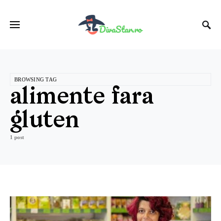
BROWSING TAG
alimente fara
gluten
1 post