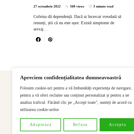
27 octombrie 2022
560 views
3 minute read
Cofeina dă dependență. Dacă ai încercat vreodată să
renunți, știi că nu este ușor. Există simptome de
sevraj…
Apreciem confidențialitatea dumneavoastră
Folosim cookie-uri pentru a vă îmbunătăți experiența de navigare,
pentru a vă oferi reclame sau conținut personalizat și pentru a ne
analiza traficul. Făcând clic pe „Accept toate”, sunteți de acord cu
utilizarea cookie-urilor.
Adapteaza
Refuza
Accepta
Designed & Developed by
SSeoP