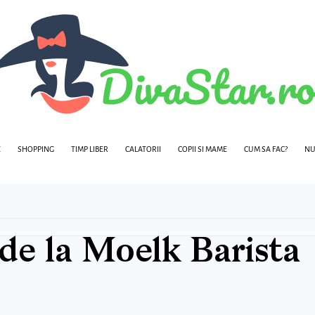
E
SHOPPING
TIMP LIBER
CALATORII
COPII SI MAME
CUM SA FAC?
NU
 de la Moelk Barista