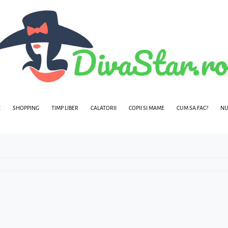
E
SHOPPING
TIMP LIBER
CALATORII
COPII SI MAME
CUM SA FAC?
NU