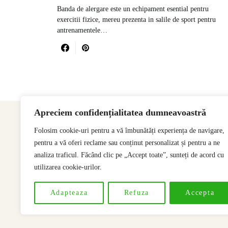
Banda de alergare este un echipament esential pentru
exercitii fizice, mereu prezenta in salile de sport pentru
antrenamentele…
Apreciem confidențialitatea dumneavoastră
Folosim cookie-uri pentru a vă îmbunătăți experiența de navigare,
pentru a vă oferi reclame sau conținut personalizat și pentru a ne
analiza traficul. Făcând clic pe „Accept toate”, sunteți de acord cu
utilizarea cookie-urilor.
Adapteaza
Refuza
Accepta
Designed & Developed by
SSeoP