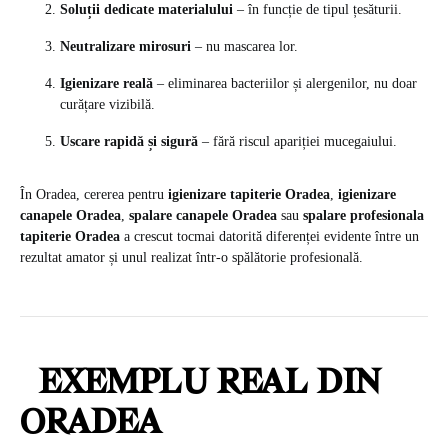
Soluții dedicate materialului
– în funcție de tipul țesăturii.
Neutralizare mirosuri
– nu mascarea lor.
Igienizare reală
– eliminarea bacteriilor și alergenilor, nu doar
curățare vizibilă.
Uscare rapidă și sigură
– fără riscul apariției mucegaiului.
În Oradea, cererea pentru
igienizare tapiterie Oradea
,
igienizare
canapele Oradea
,
spalare canapele Oradea
sau
spalare profesionala
tapiterie Oradea
a crescut tocmai datorită diferenței evidente între un
rezultat amator și unul realizat într-o spălătorie profesională.
EXEMPLU REAL DIN
ORADEA