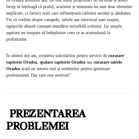
În Oradea ultimilor ani, tot mai mulți proprietari de locuințe și șoferi
încep să înțeleagă că praful, acarienii și umezeala nu sunt doar elemente
neplăcute, ci factori reali care influențează calitatea aerului și sănătatea.
Fie că vorbim despre canapele, saltele sau interiorul unei mașini,
tapițeriile absorb constant murdărie invizibilă ochiului. Iar simpla
aspirare nu reușește să îndepărteze ceea ce se acumulează în
profunzime.
În ultimii doi ani, creșterea solicitărilor pentru servicii de
curatare
tapiterie Oradea
,
spalare tapiterie Oradea
sau
curatare saltele
Oradea
arată un interes real al orădenilor pentru igienizare
profesionistă. Dar care este motivul?
PREZENTAREA
PROBLEMEI