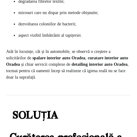
degradarea fibrelor textile;
mirosuri care nu dispar prin metode obișnuite;
dezvoltarea coloniilor de bacterii;
aspect vizibil îmbătrânit al tapițeriei.
Atât în locuințe, cât și în automobile, se observă o creștere a
solicitărilor de
spalare interior auto Oradea
,
curatare interior auto
Oradea
și chiar servicii complexe de
detailing interior auto Oradea
,
tocmai pentru că oamenii încep să realizeze că igiena reală nu se face
doar la suprafață.
SOLUȚIA