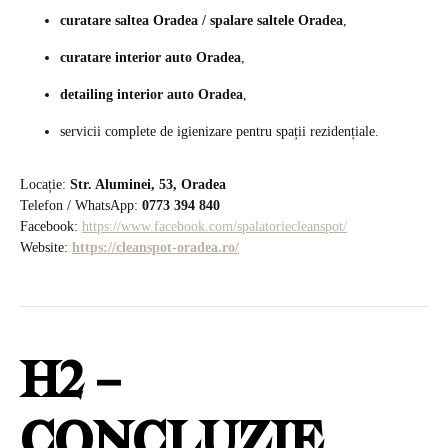
curatare saltea Oradea / spalare saltele Oradea
,
curatare interior auto Oradea
,
detailing interior auto Oradea
,
servicii complete de igienizare pentru spații rezidențiale.
Locație:
Str. Aluminei, 53, Oradea
Telefon / WhatsApp:
0773 394 840
Facebook:
https://www.facebook.com/spalatoriecleanspot/
Website:
https://cleanspot-oradea.ro/
H2 –
CONCLUZIE