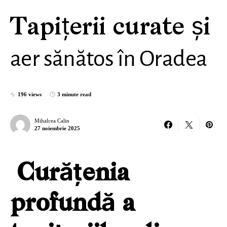
Tapițerii curate și
aer sănătos în Oradea
196 views
3 minute read
Mihalcea Calin
27 noiembrie 2025
Curățenia
profundă a