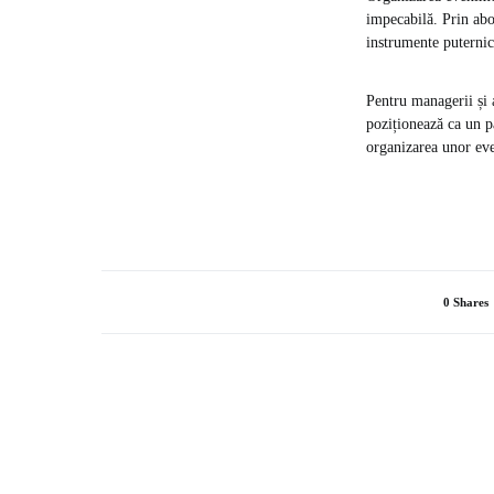
impecabilă. Prin abo
instrumente puternice
Pentru managerii și 
poziționează ca un pa
organizarea unor eve
0 Shares