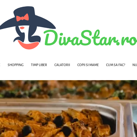
E
SHOPPING
TIMP LIBER
CALATORII
COPII SI MAME
CUM SA FAC?
NU