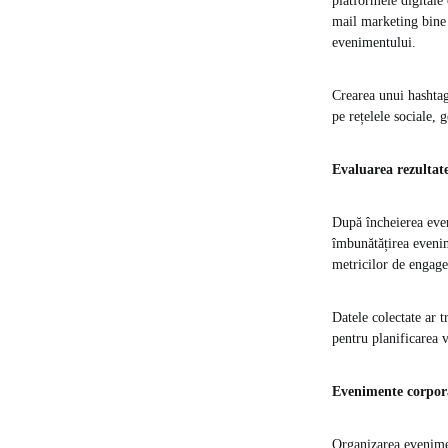
platformele digitale
mail marketing bine 
evenimentului.
Crearea unui hashtag 
pe rețelele sociale,
Evaluarea rezultat
După încheierea even
îmbunătățirea evenim
metricilor de engage
Datele colectate ar 
pentru planificarea v
Evenimente corpor
Organizarea evenimen