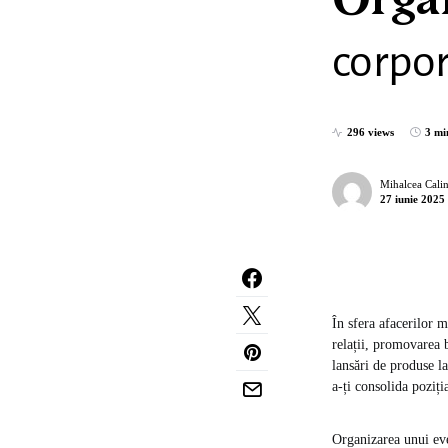
Orga
corpor
296 views
3 mi
Mihalcea Cali
27 iunie 2025
În sfera afacerilor 
relații, promovarea 
lansări de produse l
a-ți consolida poziți
Organizarea unui eve