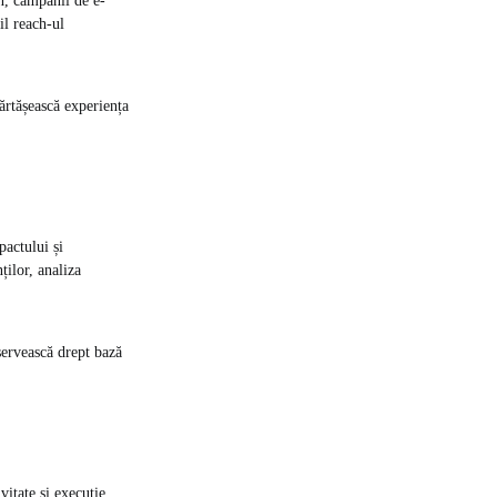
n, campanii de e-
il reach-ul
părtășească experiența
pactului și
ților, analiza
servească drept bază
vitate și execuție