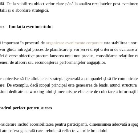
ă. De la stabilirea obiectivelor clare până la analiza rezultatelor post-evenimen
talii și o abordare strategică.
elor – fundația evenimentului
i important în procesul de
organizare evenimente corporate
este stabilirea unor 
or ghida întregul proces de planificare și vor servi drept criteriu de evaluare a
i diverse obiective precum lansarea unui nou produs, consolidarea relațiilor cu 
teneri de afaceri sau recunoașterea performanțelor angajaților.
te obiective să fie aliniate cu strategia generală a companiei și să fie comunicate
are. De exemplu, dacă scopul principal este generarea de leads, atunci structur
esiuni dedicate networking-ului și mecanisme eficiente de colectare a informațiil
 cadrul perfect pentru succes
onsiderare includ accesibilitatea pentru participanți, dimensiunea adecvată a spaț
i atmosfera generală care trebuie să reflecte valorile brandului.