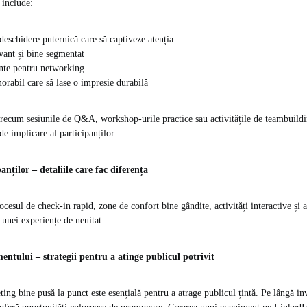
 include:
deschidere puternică care să captiveze atenția
vant și bine segmentat
ente pentru networking
rabil care să lase o impresie durabilă
precum sesiunile de Q&A, workshop-urile practice sau activitățile de teambuildi
de implicare al participanților.
anților – detaliile care fac diferența
esul de check-in rapid, zone de confort bine gândite, activități interactive și a
 unei experiențe de neuitat.
ntului – strategii pentru a atinge publicul potrivit
ing bine pusă la punct este esențială pentru a atrage publicul țintă. Pe lângă invi