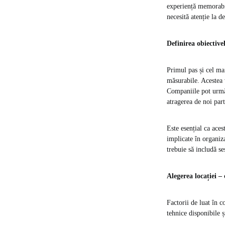
experiență memorabil
necesită atenție la de
Definirea obiectiv
Primul pas și cel ma
măsurabile. Acestea v
Companiile pot urmăr
atragerea de noi par
Este esențial ca aces
implicate în organiz
trebuie să includă s
Alegerea locației –
Factorii de luat în c
tehnice disponibile ș