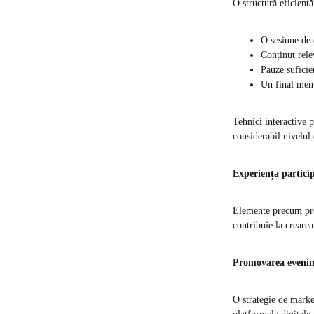
O structură eficientă
O sesiune de 
Conținut rele
Pauze sufici
Un final memo
Tehnici interactive 
considerabil nivelul 
Experiența particip
Elemente precum proc
contribuie la crearea
Promovarea evenime
O strategie de market