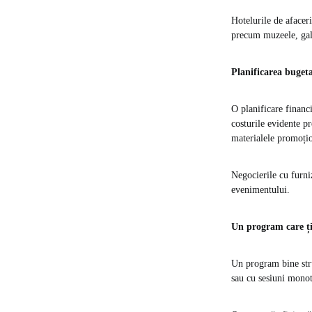
Hotelurile de afaceri
precum muzeele, galer
Planificarea bugetar
O planificare financ
costurile evidente p
materialele promoțio
Negocierile cu furniz
evenimentului.
Un program care ți
Un program bine stru
sau cu sesiuni monoto