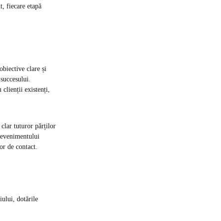
t, fiecare etapă
obiective clare și
 succesului.
clienții existenți,
 clar tuturor părților
a evenimentului
or de contact.
iului, dotările