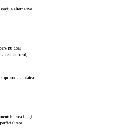
pațiile alternative
opere nu doar
-video, decorul,
 compromite calitatea
imentele prea lungi
erficialitate.