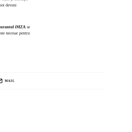
 pot deveni
aurantul iMZA
se
este necesar pentru
MAIL