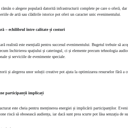
 rămân o alegere populară datorită infrastructurii complete pe care o oferă, dar s
iile de artă sau clădirile istorice pot oferi un caracter unic evenimentului.
ă – echilibrul între calitate și costuri
iară realistă este esențială pentru succesul evenimentului. Bugetul trebuie să ac
recum închirierea spațiului și cateringul, ci și elemente precum tehnologia audio
nale și serviciile de evenimente speciale.
orii și alegerea unor soluții creative pot ajuta la optimizarea resurselor fără a
ne participanții implicați
cturat este cheia pentru menținerea energiei și implicării participanților. Even
ne riscă să obosească audiența, iar dacă sunt prea scurte pot lăsa senzația de sup