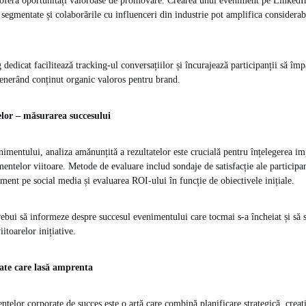
 oferă oportunități valoroase de promovare. Crearea unui eveniment pe LinkedI
segmentate și colaborările cu influenceri din industrie pot amplifica considerab
dedicat facilitează tracking-ul conversațiilor și încurajează participanții să îm
 generând conținut organic valoros pentru brand.
elor – măsurarea succesului
imentului, analiza amănunțită a rezultatelor este crucială pentru înțelegerea im
entelor viitoare. Metode de evaluare includ sondaje de satisfacție ale participan
ment pe social media și evaluarea ROI-ului în funcție de obiectivele inițiale.
trebui să informeze despre succesul evenimentului care tocmai s-a încheiat și să 
iitoarelor inițiative.
ate care lasă amprenta
telor corporate de succes este o artă care combină planificare strategică, creati