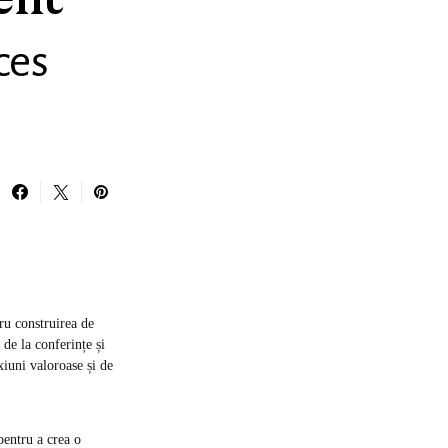
ent
ces
ru construirea de
de la conferințe și
xiuni valoroase și de
pentru a crea o