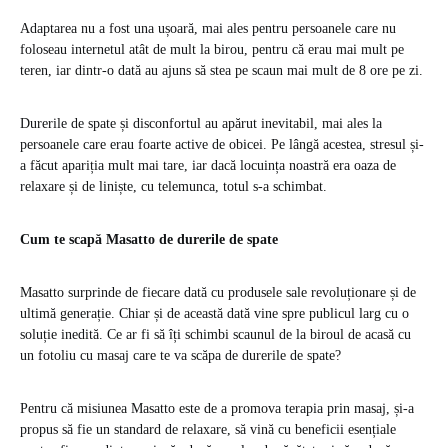
Adaptarea nu a fost una ușoară, mai ales pentru persoanele care nu
foloseau internetul atât de mult la birou, pentru că erau mai mult pe
teren, iar dintr-o dată au ajuns să stea pe scaun mai mult de 8 ore pe zi.
Durerile de spate și disconfortul au apărut inevitabil, mai ales la
persoanele care erau foarte active de obicei. Pe lângă acestea, stresul și-
a făcut apariția mult mai tare, iar dacă locuința noastră era oaza de
relaxare și de liniște, cu telemunca, totul s-a schimbat.
Cum te scapă Masatto de durerile de spate
Masatto surprinde de fiecare dată cu produsele sale revoluționare și de
ultimă generație. Chiar și de această dată vine spre publicul larg cu o
soluție inedită. Ce ar fi să îți schimbi scaunul de la biroul de acasă cu
un fotoliu cu masaj care te va scăpa de durerile de spate?
Pentru că misiunea Masatto este de a promova terapia prin masaj, și-a
propus să fie un standard de relaxare, să vină cu beneficii esențiale