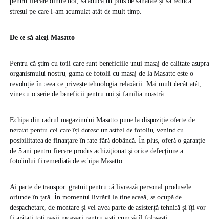
pentru fiecare dintre noi, să aducă un plus de sănătate și să reducă
stresul pe care l-am acumulat atât de mult timp.
De ce să alegi Masatto
Pentru că știm cu toții care sunt beneficiile unui masaj de calitate asupra
organismului nostru, gama de fotolii cu masaj de la Masatto este o
revoluție în ceea ce privește tehnologia relaxării. Mai mult decât atât,
vine cu o serie de beneficii pentru noi și familia noastră.
Echipa din cadrul magazinului Masatto pune la dispoziție oferte de
neratat pentru cei care își doresc un astfel de fotoliu, venind cu
posibilitatea de finanțare în rate fără dobândă. În plus, oferă o garanție
de 5 ani pentru fiecare produs achiziționat și orice defecțiune a
fotoliului fi remediată de echipa Masatto.
Ai parte de transport gratuit pentru că livrează personal produsele
oriunde în țară. În momentul livrării la tine acasă, se ocupă de
despachetare, de montare și vei avea parte de asistență tehnică și îți vor
fi arătați toți pașii necesari pentru a ști cum să îl folosești.