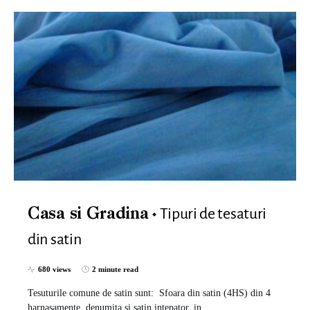
Tipuri de tesaturi
Casa si Gradina
din satin
680 views
2 minute read
Tesuturile comune de satin sunt: ​​ Sfoara din satin (4HS) din 4
harnasamente, denumita si satin intepator, in…