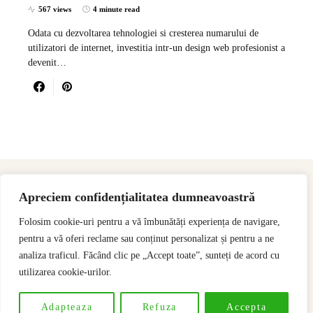
567 views
4 minute read
Odata cu dezvoltarea tehnologiei si cresterea numarului de
utilizatori de internet, investitia intr-un design web profesionist a
devenit…
Apreciem confidențialitatea dumneavoastră
Folosim cookie-uri pentru a vă îmbunătăți experiența de navigare,
pentru a vă oferi reclame sau conținut personalizat și pentru a ne
analiza traficul. Făcând clic pe „Accept toate”, sunteți de acord cu
utilizarea cookie-urilor.
Designed & Developed by
SSeoP
Adapteaza
Refuza
Accepta