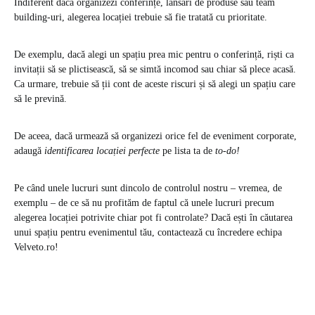
Indiferent dacă organizezi conferințe, lansări de produse sau team
building-uri, alegerea locației trebuie să fie tratată cu prioritate.
De exemplu, dacă alegi un spațiu prea mic pentru o conferință, riști ca
invitații să se plictisească, să se simtă incomod sau chiar să plece acasă.
Ca urmare, trebuie să ții cont de aceste riscuri și să alegi un spațiu care
să le prevină.
De aceea, dacă urmează să organizezi orice fel de eveniment corporate,
adaugă
identificarea locației perfecte
pe lista ta de
to-do!
Pe când unele lucruri sunt dincolo de controlul nostru – vremea, de
exemplu – de ce să nu profităm de faptul că unele lucruri precum
alegerea locației potrivite chiar pot fi controlate? Dacă ești în căutarea
unui spațiu pentru evenimentul tău, contactează cu încredere echipa
Velveto.ro!