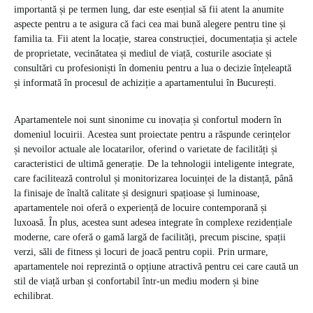
importantă și pe termen lung, dar este esențial să fii atent la anumite
aspecte pentru a te asigura că faci cea mai bună alegere pentru tine și
familia ta. Fii atent la locație, starea construcției, documentația și actele
de proprietate, vecinătatea și mediul de viață, costurile asociate și
consultări cu profesioniști în domeniu pentru a lua o decizie înțeleaptă
și informată în procesul de achiziție a apartamentului în București.
Apartamentele noi sunt sinonime cu inovația și confortul modern în
domeniul locuirii. Acestea sunt proiectate pentru a răspunde cerințelor
și nevoilor actuale ale locatarilor, oferind o varietate de facilități și
caracteristici de ultimă generație. De la tehnologii inteligente integrate,
care facilitează controlul și monitorizarea locuinței de la distanță, până
la finisaje de înaltă calitate și designuri spațioase și luminoase,
apartamentele noi oferă o experiență de locuire contemporană și
luxoasă. În plus, acestea sunt adesea integrate în complexe rezidențiale
moderne, care oferă o gamă largă de facilități, precum piscine, spații
verzi, săli de fitness și locuri de joacă pentru copii. Prin urmare,
apartamentele noi reprezintă o opțiune atractivă pentru cei care caută un
stil de viață urban și confortabil într-un mediu modern și bine
echilibrat.