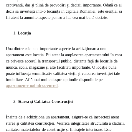
captivantă, dar și plină de provocări și decizii importante. Odată ce ai
decis să investești într-o locuință în capitala României, este esențial să
fii atent la anumite aspecte pentru a lua cea mai bună decizie.
Locația
Una dintre cele mai importante aspecte la achiziționarea unui
apartament este locația. Fii atent la amplasarea apartamentului în ceea
ce privește accesul la transportul public, distanța față de locurile de
muncă, școli, magazine și alte facilități importante. O locație bună
poate influența semnificativ calitatea vieții și valoarea investiției tale
imobiliare. Află mai multe despre opțiunile disponibile pe
apartamente noi ultracentral
.
Starea și Calitatea Construcției
Înainte de a achiziționa un apartament, asigură-te că inspectezi atent
starea și calitatea construcției. Verifică integritatea structurală a clădirii,
calitatea materialelor de construcție și finisajele interioare. Este