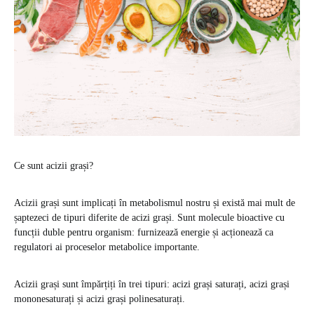
Ce sunt acizii grași?
Acizii grași sunt implicați în metabolismul nostru și există mai mult de
șaptezeci de tipuri diferite de acizi grași. Sunt molecule bioactive cu
funcții duble pentru organism: furnizează energie și acționează ca
regulatori ai proceselor metabolice importante.
Acizii grași sunt împărțiți în trei tipuri: acizi grași saturați, acizi grași
mononesaturați și acizi grași polinesaturați.