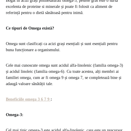
Bogat in acizi grași polinesaturati omega-3, pestele gras este o sursa
excelenta de proteine ​​si minerale și poate fi folosit ca aliment de
referință pentru o dietă sănătoasă pentru inimă.
Ce tipuri de Omega există?
Omega sunt clasificați ca acizi grași esențiali și sunt esențiali pentru
buna funcționare a organismului.
Cele mai cunoscute omega sunt acidul alfa-linolenic (familia omega-3)
și acidul linoleic (familia omega-6). Cu toate acestea, alți membri ai
familiei omega, cum ar fi omega 9 și omega 7, se completează bine și
adaugă valoare sănătății tale.
Beneficiile omega 3 6 7 9
:
Omega-3:
Cel mai tipic omega-3 este acidul alfa-linolenic, care este un precursor