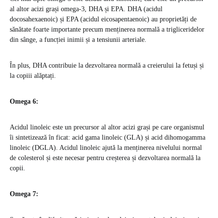
al altor acizi grași omega-3, DHA și EPA. DHA (acidul
docosahexaenoic) și EPA (acidul eicosapentaenoic) au proprietăți de
sănătate foarte importante precum menținerea normală a trigliceridelor
din sânge, a funcției inimii și a tensiunii arteriale.
În plus, DHA contribuie la dezvoltarea normală a creierului la fetuși și
la copiii alăptați.
Omega 6:
Acidul linoleic este un precursor al altor acizi grași pe care organismul
îi sintetizează în ficat: acid gama linoleic (GLA) și acid dihomogamma
linoleic (DGLA). Acidul linoleic ajută la menținerea nivelului normal
de colesterol și este necesar pentru creșterea și dezvoltarea normală la
copii.
Omega 7: