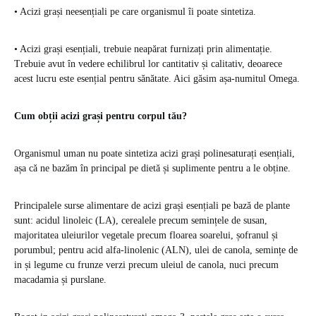
• Acizi grași neesențiali pe care organismul îi poate sintetiza.
• Acizi grași esențiali, trebuie neapărat furnizați prin alimentație.
Trebuie avut în vedere echilibrul lor cantitativ și calitativ, deoarece
acest lucru este esențial pentru sănătate. Aici găsim așa-numitul Omega.
Cum obții acizi grași pentru corpul tău?
Organismul uman nu poate sintetiza acizi grași polinesaturați esențiali,
așa că ne bazăm în principal pe dietă și suplimente pentru a le obține.
Principalele surse alimentare de acizi grași esențiali pe bază de plante
sunt: ​​acidul linoleic (LA), cerealele precum semințele de susan,
majoritatea uleiurilor vegetale precum floarea soarelui, șofranul și
porumbul; pentru acid alfa-linolenic (ALN), ulei de canola, semințe de
in și legume cu frunze verzi precum uleiul de canola, nuci precum
macadamia și purslane.