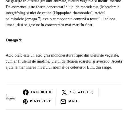
Se găsește în diferite grăsimi animale, uleiuri vegetale și uleiuri marine.
De asemenea, este foarte concentrat în ulei de macadamia (Macadamia
integrifolia) și ulei de cătină (Hippophae rhamnoides). Acidul
palmitoleic (omega 7) este o componentă comună a țesutului adipos
uman, deși se găsește în concentrații mai mari în ficat.
Omega 9:
Acid oleic este un acid gras mononesaturat tipic din uleiurile vegetale,
cum ar fi uleiul de măsline, uleiul de floarea soarelui și avocado. Acesta
ajută la menținerea nivelului normal de colesterol LDL din sânge.
FACEBOOK
X (TWITTER)
0
Shares
PINTEREST
MAIL