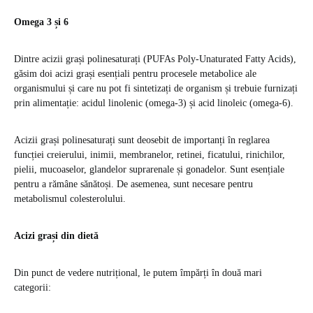
Omega 3 și 6
Dintre acizii grași polinesaturați (PUFAs Poly-Unaturated Fatty Acids),
găsim doi acizi grași esențiali pentru procesele metabolice ale
organismului și care nu pot fi sintetizați de organism și trebuie furnizați
prin alimentație: acidul linolenic (omega-3) și acid linoleic (omega-6).
Acizii grași polinesaturați sunt deosebit de importanți în reglarea
funcției creierului, inimii, membranelor, retinei, ficatului, rinichilor,
pielii, mucoaselor, glandelor suprarenale și gonadelor. Sunt esențiale
pentru a rămâne sănătoși. De asemenea, sunt necesare pentru
metabolismul colesterolului.
Acizi grași din dietă
Din punct de vedere nutrițional, le putem împărți în două mari
categorii: