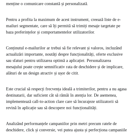
menține o comunicare constantă și personalizată.
Pentru a profita la maximum de acest instrument, creează liste de e-
mailuri segmentate, care să îți permită să trimiți mesaje targetate pe
baza preferințelor și comportamentelor utilizatorilor.
Conținutul e-mailurilor ar trebui să fie relevant și valoros, incluzând
actualizări importante, noutăți despre funcționalități, oferte exclusive
sau sfaturi pentru utilizarea optimă a aplicației. Personalizarea
mesajului poate crește semnificativ rata de deschidere și de implicare,
alături de un design atractiv și ușor de citit.
Este crucial să respecți frecvența ideală a trimiterilor, pentru a nu agasa
destinatarii, dar suficient cât să rămâi în atenția lor. De asemenea,
implementează call-to-action clare care să încurajeze utilizatorii să
revină în aplicație sau să descopere noi funcționalități.
Analizând performanțele campaniilor prin metri precum ratele de
deschidere, click și conversie, vei putea ajusta și perfecționa campaniile