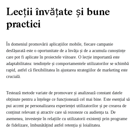
Lecții învățate și bune
practici
În domeniul promovării aplicațiilor mobile, fiecare campanie
desfășurată este o oportunitate de a învăța și de a acumula cunoștințe
care pot fi aplicate în proiectele viitoare. O lecție importantă este
adaptabilitatea: tendințele și comportamentele utilizatorilor se schimbă
rapid, astfel că flexibilitatea în ajustarea strategiilor de marketing este
crucială.
Testează metode variate de promovare și analizează constant datele
obținute pentru a înțelege ce funcționează cel mai bine. Este esențial să
pui accent pe personalizarea experienței utilizatorilor și pe crearea de
conținut relevant și atractiv care să rezoneze cu audiența ta. De
asemenea, investește în relațiile cu utilizatorii existenți prin programe
de fidelizare, îmbunătățind astfel retenția și loialitatea.