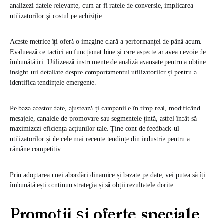
analizezi datele relevante, cum ar fi ratele de conversie, implicarea
utilizatorilor și costul pe achiziție.
Aceste metrice îți oferă o imagine clară a performanței de până acum.
Evaluează ce tactici au funcționat bine și care aspecte ar avea nevoie de
îmbunătățiri. Utilizează instrumente de analiză avansate pentru a obține
insight-uri detaliate despre comportamentul utilizatorilor și pentru a
identifica tendințele emergente.
Pe baza acestor date, ajustează-ți campaniile în timp real, modificând
mesajele, canalele de promovare sau segmentele țintă, astfel încât să
maximizezi eficiența acțiunilor tale. Ține cont de feedback-ul
utilizatorilor și de cele mai recente tendințe din industrie pentru a
rămâne competitiv.
Prin adoptarea unei abordări dinamice și bazate pe date, vei putea să îți
îmbunătățești continuu strategia și să obții rezultatele dorite.
Promoții și oferte speciale