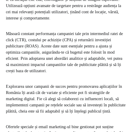
Utilizează opțiuni avansate de targetare pentru a restrânge audiența la
cei mai relevanți potențiali utilizatori, ținând cont de locație, vârstă,
interese și comportamente.
Măsoară constant performanța campaniei tale prin intermediul ratei de
click (CTR), costului pe achiziție (CPA) și returnării investiției
publicitare (ROAS). Aceste date sunt esențiale pentru a ajusta și
optimiza campaniile, asigurându-te că bugetul este folosit în mod
eficient. Prin adoptarea unei abordări analitice și adaptabile, vei putea
să maximizezi impactul campaniilor tale de publicitate plătită și să îți
crești baza de utilizatori.
Explorarea unor campanii de succes pentru promovarea aplicațiilor în
România îți arată cât de variate și eficiente pot fi strategiile de
marketing digital. Fie că alegi să colaborezi cu influenceri locali, să
implementezi campanii pe rețelele sociale sau să investești în publicitate
plătită, cheia este să fii adaptabil și să îți înțelegi publicul țintă.
Ofertele speciale și email marketing-ul bine gestionat pot susține