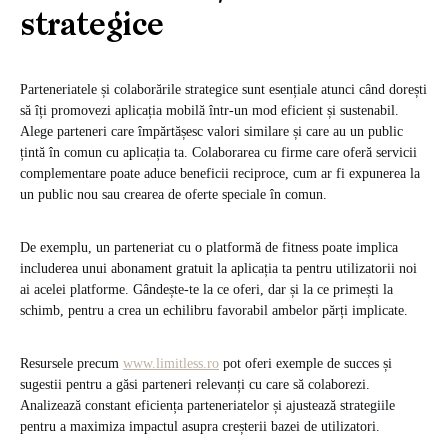
strategice
Parteneriatele și colaborările strategice sunt esențiale atunci când dorești
să îți promovezi aplicația mobilă într-un mod eficient și sustenabil.
Alege parteneri care împărtășesc valori similare și care au un public
țintă în comun cu aplicația ta. Colaborarea cu firme care oferă servicii
complementare poate aduce beneficii reciproce, cum ar fi expunerea la
un public nou sau crearea de oferte speciale în comun.
De exemplu, un parteneriat cu o platformă de fitness poate implica
includerea unui abonament gratuit la aplicația ta pentru utilizatorii noi
ai acelei platforme. Gândește-te la ce oferi, dar și la ce primești la
schimb, pentru a crea un echilibru favorabil ambelor părți implicate.
Resursele precum
www.limitless.ro
pot oferi exemple de succes și
sugestii pentru a găsi parteneri relevanți cu care să colaborezi.
Analizează constant eficiența parteneriatelor și ajustează strategiile
pentru a maximiza impactul asupra creșterii bazei de utilizatori.