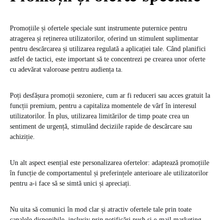
Promoțiile și ofertele speciale sunt instrumente puternice pentru
atragerea și reținerea utilizatorilor, oferind un stimulent suplimentar
pentru descărcarea și utilizarea regulată a aplicației tale. Când planifici
astfel de tactici, este important să te concentrezi pe crearea unor oferte
cu adevărat valoroase pentru audiența ta.
Poți desfășura promoții sezoniere, cum ar fi reduceri sau acces gratuit la
funcții premium, pentru a capitaliza momentele de vârf în interesul
utilizatorilor. În plus, utilizarea limitărilor de timp poate crea un
sentiment de urgență, stimulând deciziile rapide de descărcare sau
achiziție.
Un alt aspect esențial este personalizarea ofertelor: adaptează promoțiile
în funcție de comportamentul și preferințele anterioare ale utilizatorilor
pentru a-i face să se simtă unici și apreciați.
Nu uita să comunici în mod clar și atractiv ofertele tale prin toate
canalele disponibile, inclusiv prin notificări push și e-mail marketing.