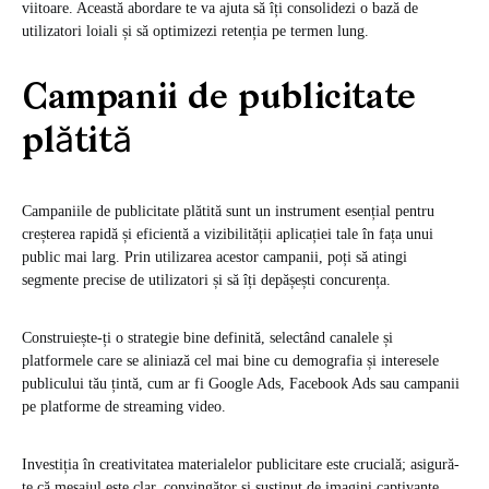
viitoare. Această abordare te va ajuta să îți consolidezi o bază de
utilizatori loiali și să optimizezi retenția pe termen lung.
Campanii de publicitate
plătită
Campaniile de publicitate plătită sunt un instrument esențial pentru
creșterea rapidă și eficientă a vizibilității aplicației tale în fața unui
public mai larg. Prin utilizarea acestor campanii, poți să atingi
segmente precise de utilizatori și să îți depășești concurența.
Construiește-ți o strategie bine definită, selectând canalele și
platformele care se aliniază cel mai bine cu demografia și interesele
publicului tău țintă, cum ar fi Google Ads, Facebook Ads sau campanii
pe platforme de streaming video.
Investiția în creativitatea materialelor publicitare este crucială; asigură-
te că mesajul este clar, convingător și susținut de imagini captivante.