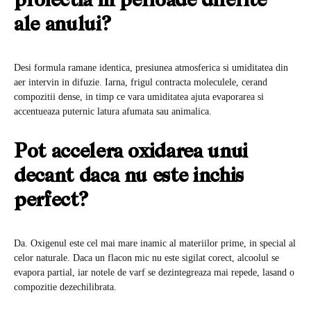
proiectia in perioade diferite
ale anului?
Desi formula ramane identica, presiunea atmosferica si umiditatea din
aer intervin in difuzie. Iarna, frigul contracta moleculele, cerand
compozitii dense, in timp ce vara umiditatea ajuta evaporarea si
accentueaza puternic latura afumata sau animalica.
Pot accelera oxidarea unui
decant daca nu este inchis
perfect?
Da. Oxigenul este cel mai mare inamic al materiilor prime, in special al
celor naturale. Daca un flacon mic nu este sigilat corect, alcoolul se
evapora partial, iar notele de varf se dezintegreaza mai repede, lasand o
compozitie dezechilibrata.