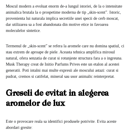
Moscul modern a evoluat enorm de-a lungul istoriei, de la o intensitate
animalica brutala la o prospetime moderna de tip „skin-scent”. Istoric,
provenienta lui naturala implica secretiile unei specii de cerb moscat,
dar utilizarea sa a fost abandonata din motive etice in favoarea
moleculelor sintetice.
Termenul de „skin-scent” se refera la aromele care nu domina spatiul, ci
stau extrem de aproape de piele. Aceasta tehnica amplifica mirosul
natural, ofera senzatia de curat si rotunjeste structura fara a o ingreuna.
Musk Therapy creat de Initio Parfums Prives este un etalon al acestei
generatii. Poti intalni mai multe expresii ale moscului astazi: curat si
pudrat, cremos si catifelat, mineral sau usor animalic reinterpretat.
Greseli de evitat in alegerea
aromelor de lux
Este o provocare reala sa identifici produsele potrivite. Evita aceste
abordari gresite: