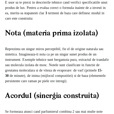
E usor sa te pierzi in descrierile tehnice cand verifici specificatiile unui
produs de lux. Pentru a evalua corect o formula inainte de a investi in
ea, merita sa stapanesti clar
3
termeni de baza care definesc modul in
care este construita:
Nota (materia prima izolata)
Reprezinta un singur miros perceptibil, fie el de origine naturala sau
sintetica. Imagineaza-ti nota ca pe un singur sunet produs de un
instrument. Exemple tehnice sunt bergamota pura, extractul de trandafir
sau molecula izolata de mosc. Notele sunt clasificate in functie de
greutatea moleculara si de viteza de evaporare: de varf (primele
15-
30
de minute), de inima (mijlocul compozitiei) si de baza (elementele
persistente care raman pe piele ore intregi).
Acordul (sinergia construita)
Se formeaza atunci cand parfumierul combina 2 sau mai multe note