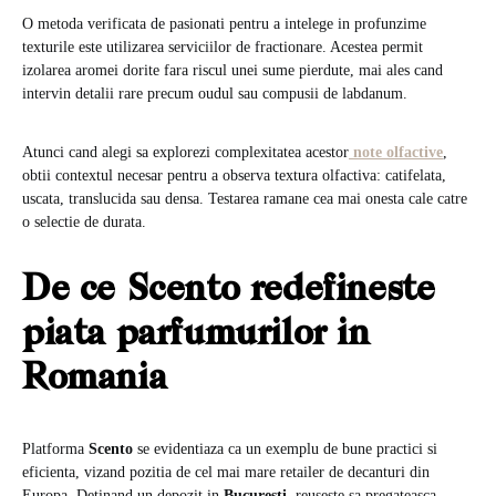
O metoda verificata de pasionati pentru a intelege in profunzime
texturile este utilizarea serviciilor de fractionare. Acestea permit
izolarea aromei dorite fara riscul unei sume pierdute, mai ales cand
intervin detalii rare precum oudul sau compusii de labdanum.
Atunci cand alegi sa explorezi complexitatea acestor
note olfactive
,
obtii contextul necesar pentru a observa textura olfactiva: catifelata,
uscata, translucida sau densa. Testarea ramane cea mai onesta cale catre
o selectie de durata.
De ce Scento redefineste
piata parfumurilor in
Romania
Platforma
Scento
se evidentiaza ca un exemplu de bune practici si
eficienta, vizand pozitia de cel mai mare retailer de decanturi din
Europa. Detinand un depozit in
Bucuresti
, reuseste sa pregateasca