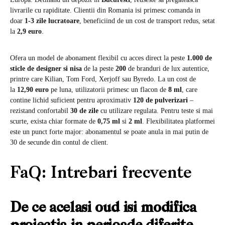
livrarile cu rapiditate. Clientii din Romania isi primesc comanda in
doar
1-3 zile lucratoare
, beneficiind de un cost de transport redus, setat
la
2,9 euro
.
Ofera un model de abonament flexibil cu acces direct la peste
1.000 de
sticle de designer si nisa
de la peste
200
de branduri de lux autentice,
printre care Kilian, Tom Ford, Xerjoff sau Byredo. La un cost de
la
12,90 euro
pe luna, utilizatorii primesc un flacon de
8 ml
, care
contine lichid suficient pentru aproximativ
120 de pulverizari
–
rezistand confortabil
30 de zile
cu utilizare regulata. Pentru teste si mai
scurte, exista chiar formate de
0,75 ml
si
2 ml
. Flexibilitatea platformei
este un punct forte major: abonamentul se poate anula in mai putin de
30 de secunde din contul de client.
FaQ: Intrebari frecvente
De ce acelasi oud isi modifica