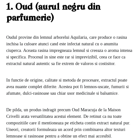
1. Oud (aurul negru din
parfumerie)
Oudul provine din lemnul arborelui Aquilaria, care produce o rasina
inchisa la culoare atunci cand este infectat natural cu o anumita
ciuperca. Aceasta rasina impregneaza lemnul si creeaza o aroma intensa
si specifica. Procesul in sine este rar si imprevizibil, ceea ce face ca
extractul natural autentic sa fie extrem de valoros si costisitor.
In functie de origine, calitate si metoda de procesare, extractul poate
avea nuante complet diferite. Acestea pot fi lemnos-uscate, fumurii si
afumate, dulci-rasinoase sau chiar usor medicinale si balsamice.
De pilda, un produs indragit precum Oud Maracuja de la Maison
Crivelli arata versatilitatea acestui element. De retinut ca nu toate
compozitiile care il mentioneaza pe eticheta contin extract natural pur.
Uneori, creatorii formuleaza un acord prin combinarea altor texturi
lemnoase si rasinoase pentru a obtine un efect mai accesibil.