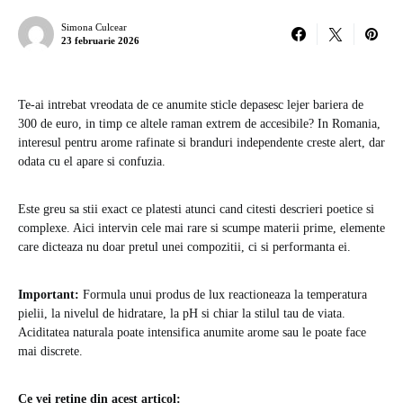
Simona Culcear
23 februarie 2026
Te-ai intrebat vreodata de ce anumite sticle depasesc lejer bariera de
300 de euro, in timp ce altele raman extrem de accesibile? In Romania,
interesul pentru arome rafinate si branduri independente creste alert, dar
odata cu el apare si confuzia.
Este greu sa stii exact ce platesti atunci cand citesti descrieri poetice si
complexe. Aici intervin cele mai rare si scumpe materii prime, elemente
care dicteaza nu doar pretul unei compozitii, ci si performanta ei.
Important:
Formula unui produs de lux reactioneaza la temperatura
pielii, la nivelul de hidratare, la pH si chiar la stilul tau de viata.
Aciditatea naturala poate intensifica anumite arome sau le poate face
mai discrete.
Ce vei retine din acest articol: