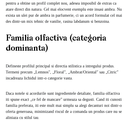
pentru a obtine un profil complet nou, adesea imposibil de extras ca
atare direct din natura. Cel mai elocvent exemplu este insasi ambra. Nu
exista un ulei pur de ambra in parfumerie, ci un acord formulat cel mai
des dintr-un mix tehnic de vanilie, rasina labdanum si benzoina.
Familia olfactiva (categoria
dominanta)
Defineste profilul principal si directia stilistica a intregului produs.
Termeni precum „Lemnos”, „Floral”, „Ambrat/Oriental” sau „Citric”
incadreaza lichidul intr-o categorie vasta.
Daca notele si acordurile sunt ingredientele detaliate, familia olfactiva
iti spune exact „ce fel de mancare” urmeaza sa degusti. Cand iti cunosti
familia preferata, iti este mult mai simplu sa alegi decanturi noi dintr-o
oferta generoasa, minimizand riscul de a comanda un produs care nu se
aliniaza cu stilul tau.