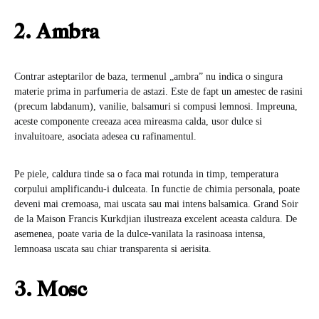
2. Ambra
Contrar asteptarilor de baza, termenul „ambra” nu indica o singura
materie prima in parfumeria de astazi. Este de fapt un amestec de rasini
(precum labdanum), vanilie, balsamuri si compusi lemnosi. Impreuna,
aceste componente creeaza acea mireasma calda, usor dulce si
invaluitoare, asociata adesea cu rafinamentul.
Pe piele, caldura tinde sa o faca mai rotunda in timp, temperatura
corpului amplificandu-i dulceata. In functie de chimia personala, poate
deveni mai cremoasa, mai uscata sau mai intens balsamica. Grand Soir
de la Maison Francis Kurkdjian ilustreaza excelent aceasta caldura. De
asemenea, poate varia de la dulce-vanilata la rasinoasa intensa,
lemnoasa uscata sau chiar transparenta si aerisita.
3. Mosc