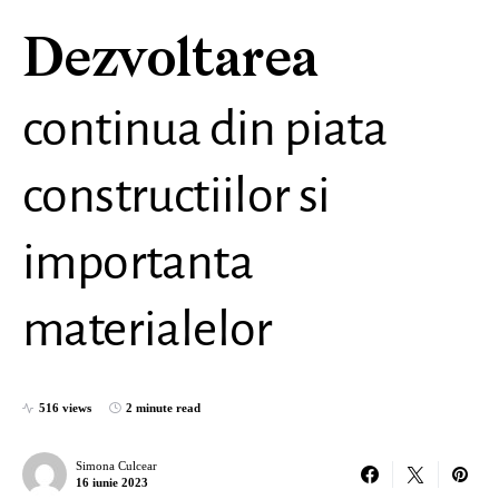
Dezvoltarea
continua din piata
constructiilor si
importanta
materialelor
516 views
2 minute read
Simona Culcear
16 iunie 2023