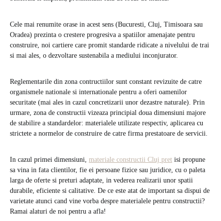
Cele mai renumite orase in acest sens (Bucuresti, Cluj, Timisoara sau
Oradea) prezinta o crestere progresiva a spatiilor amenajate pentru
construire, noi cartiere care promit standarde ridicate a nivelului de trai
si mai ales, o dezvoltare sustenabila a mediului inconjurator.
Reglementarile din zona contructiilor sunt constant revizuite de catre
organismele nationale si internationale pentru a oferi oamenilor
securitate (mai ales in cazul concretizarii unor dezastre naturale). Prin
urmare, zona de constructii vizeaza principial doua dimensiuni majore
de stabilire a standardelor: materialele utilizate respectiv, aplicarea cu
strictete a normelor de construire de catre firma prestatoare de servicii.
In cazul primei dimensiuni,
materiale constructii Cluj pret
isi propune
sa vina in fata clientilor, fie ei persoane fizice sau juridice, cu o paleta
larga de oferte si preturi adaptate, in vederea realizarii unor spatii
durabile, eficiente si calitative. De ce este atat de important sa dispui de
varietate atunci cand vine vorba despre materialele pentru constructii?
Ramai alaturi de noi pentru a afla!